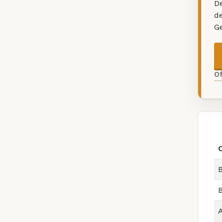
De
d
G
O
B