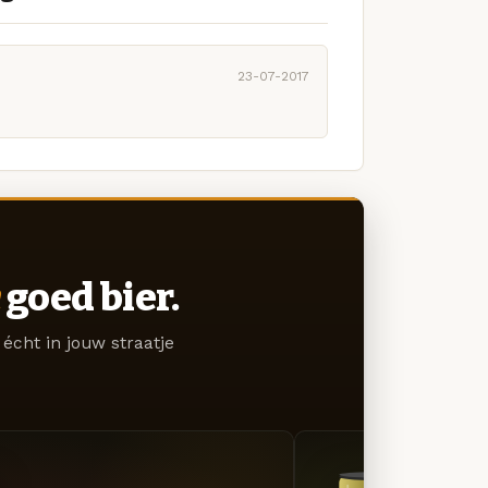
23-07-2017
goed bier.
écht in jouw straatje