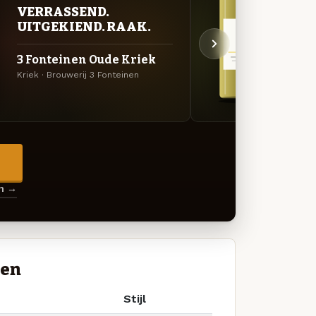
ZUU
VERRASSEND.
AVO
UITGEKIEND. RAAK.
3 Fo
3 Fonteinen Oude Kriek
Cuvé
Kriek · Brouwerij 3 Fonteinen
Gueuze
→
en →
nen
Stijl