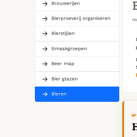
Brouwerijen
Bierproeverij organiseren
H
Bierstijlen
Smaakgroepen
Beer map
Bier glazen
Bieren
P