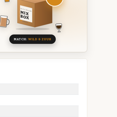
DEZE MAAND
MIX
BOX
8 BIEREN
MATCH:
WILD & ZUUR