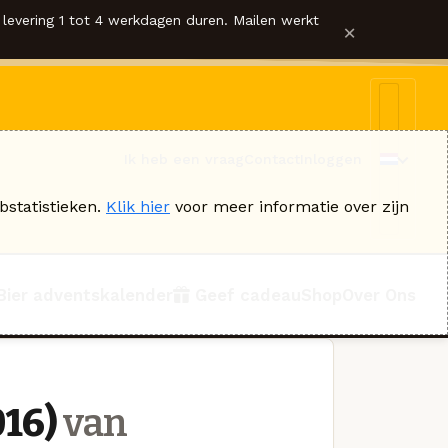
levering 1 tot 4 werkdagen duren. Mailen werkt
×
Ik heb een vraag
Contact
Inloggen
bstatistieken.
Klik hier
voor meer informatie over zijn
Bier adventskalender
Geef cadeau
Shop
Over Ons
16)
van