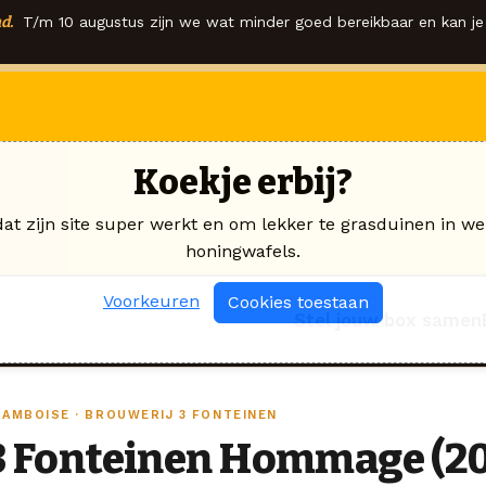
d.
T/m 10 augustus zijn we wat minder goed bereikbaar en kan je 
Koekje erbij?
dat zijn site super werkt en om lekker te grasduinen in we
honingwafels.
Voorkeuren
Cookies toestaan
Stel jouw box samen
RAMBOISE · BROUWERIJ 3 FONTEINEN
3 Fonteinen Hommage (20