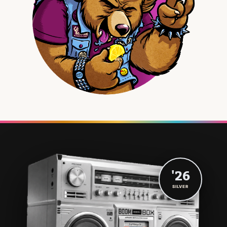
'26
SILVER