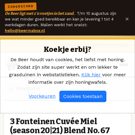
ZOMERSTAND
De Beer ligt met z'n voetjes in het zand.
T/m 10 augustus zijn
×
we wat minder goed bereikbaar en kan je levering 1 tot 4
werkdagen duren. Mailen werkt het snelst:
hello@beerinabox.nl
Ik heb een vraag
Contact
Inloggen
Koekje erbij?
De Beer houdt van cookies, het liefst met honing.
Zodat zijn site super werkt en om lekker te
grasduinen in webstatistieken.
Klik hier
voor meer
informatie over zijn honingwafels.
Navigatie
Voorkeuren
Cookies toestaan
GUEUZE · BROUWERIJ 3 FONTEINEN
3 Fonteinen Cuvée Miel
(season 20|21) Blend No. 67