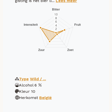
gisting is het bier li...
Lees meer
Type
Wild / ...
Alcohol
6
Kleur
10
Herkomst
België