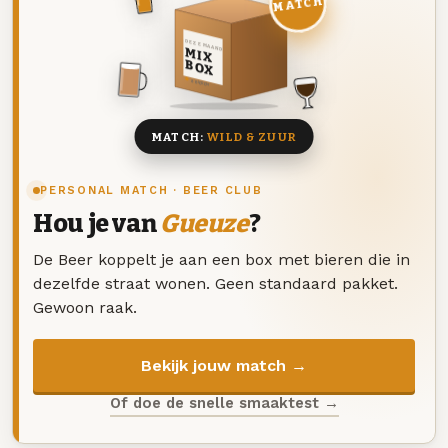
MATCH
DEZE MAAND
MIX
BOX
8 BIEREN
MATCH:
WILD & ZUUR
PERSONAL MATCH · BEER CLUB
Hou je van
Gueuze
?
De Beer koppelt je aan een box met bieren die in
dezelfde straat wonen. Geen standaard pakket.
Gewoon raak.
Bekijk jouw match →
Of doe de snelle smaaktest →