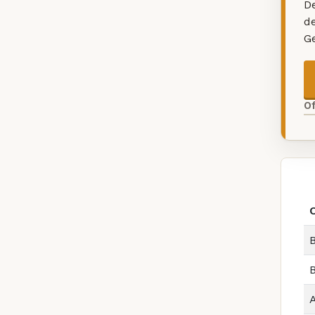
De
d
G
O
B