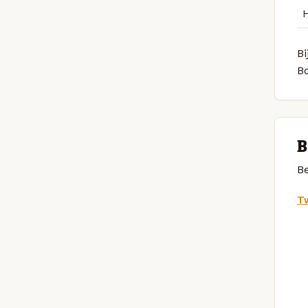
Bi
B
B
Be
Tw