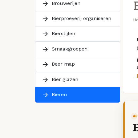
Brouwerijen
Bierproeverij organiseren
H
Bierstijlen
Smaakgroepen
Beer map
Bier glazen
Bieren
P