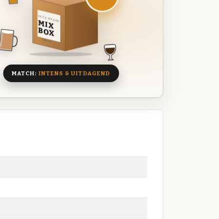
DEZE MAAND
MIX
BOX
8 BIEREN
MATCH:
INTENS & UITDAGEND