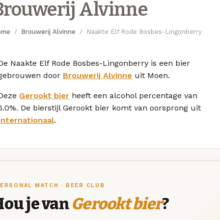
Brouwerij Alvinne
ome
Brouwerij Alvinne
Naakte Elf Rode Bosbes-Lingonberry
De Naakte Elf Rode Bosbes-Lingonberry is een bier
gebrouwen door
Brouwerij Alvinne
uit Moen.
Deze
Gerookt bier
heeft een alcohol percentage van
6.0%. De bierstijl Gerookt bier komt van oorsprong uit
Internationaal
.
ERSONAL MATCH · BEER CLUB
Hou je van
Gerookt bier
?