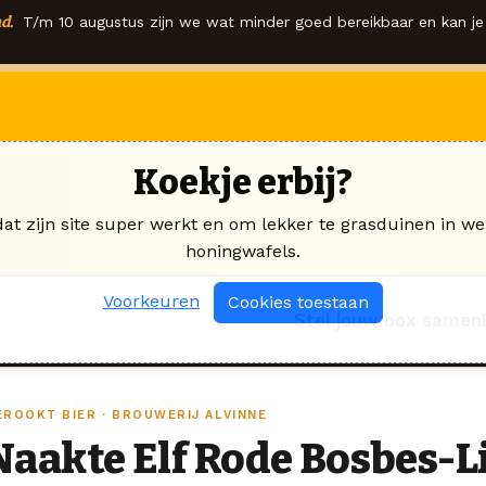
d.
T/m 10 augustus zijn we wat minder goed bereikbaar en kan je 
Koekje erbij?
dat zijn site super werkt en om lekker te grasduinen in we
honingwafels.
Voorkeuren
Cookies toestaan
Stel jouw box samen
EROOKT BIER · BROUWERIJ ALVINNE
Naakte Elf Rode Bosbes-