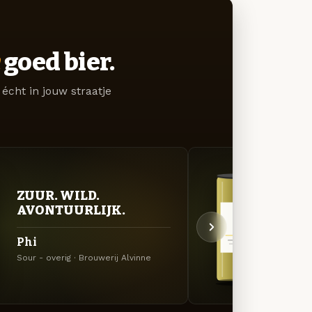
goed bier.
écht in jouw straatje
ZUUR. WILD.
ZUU
AVONTUURLIJK.
AVO
Phi
Ome
Sour - overig · Brouwerij Alvinne
Sour - 