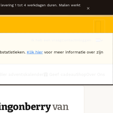
levering 1 tot 4 werkdagen duren. Mailen werkt
×
Ik heb een vraag
Contact
Inloggen
bstatistieken.
Klik hier
voor meer informatie over zijn
Bier adventskalender
Geef cadeau
Shop
Over Ons
Lingonberry
van