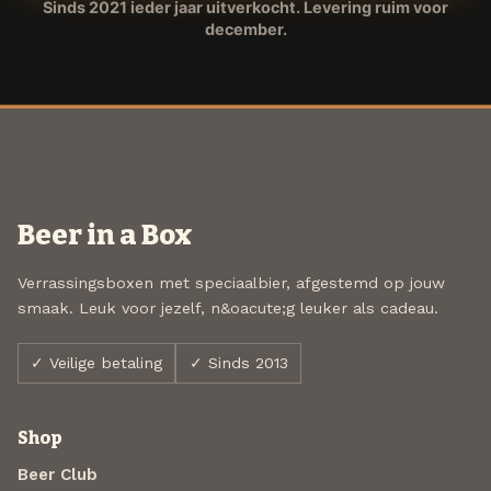
Sinds 2021 ieder jaar uitverkocht. Levering ruim voor
december.
Beer in a Box
Verrassingsboxen met speciaalbier, afgestemd op jouw
smaak. Leuk voor jezelf, n&oacute;g leuker als cadeau.
✓ Veilige betaling
✓ Sinds 2013
Shop
Beer Club