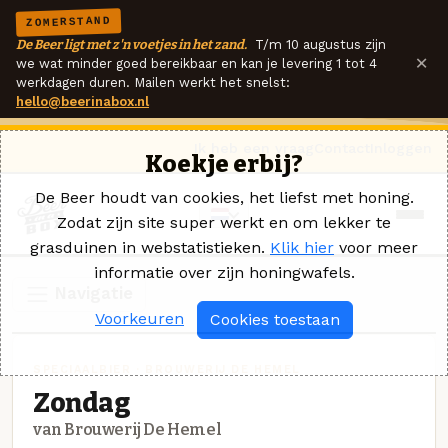
ZOMERSTAND
De Beer ligt met z'n voetjes in het zand.
T/m 10 augustus zijn
×
we wat minder goed bereikbaar en kan je levering 1 tot 4
werkdagen duren. Mailen werkt het snelst:
hello@beerinabox.nl
Ik heb een vraag
Contact
Inloggen
Koekje erbij?
De Beer houdt van cookies, het liefst met honing.
Zodat zijn site super werkt en om lekker te
grasduinen in webstatistieken.
Klik hier
voor meer
informatie over zijn honingwafels.
Navigatie
Voorkeuren
Cookies toestaan
SPECIAALBIER · BROUWERIJ DE HEMEL
Zondag
van Brouwerij De Hemel