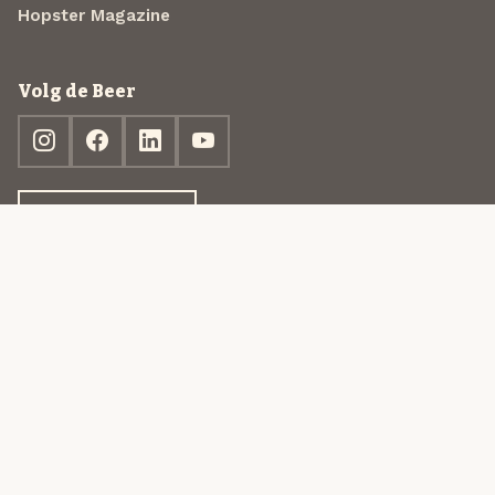
Hopster Magazine
Volg de Beer
Ontdek jouw box
© 2013-2026 Beer in a Box BV