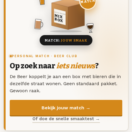
MATCH
DEZE MAAND
MIX
BOX
8 BIEREN
MATCH:
JOUW SMAAK
PERSONAL MATCH · BEER CLUB
Op zoek naar
iets nieuws
?
De Beer koppelt je aan een box met bieren die in
dezelfde straat wonen. Geen standaard pakket.
Gewoon raak.
Bekijk jouw match →
Of doe de snelle smaaktest →