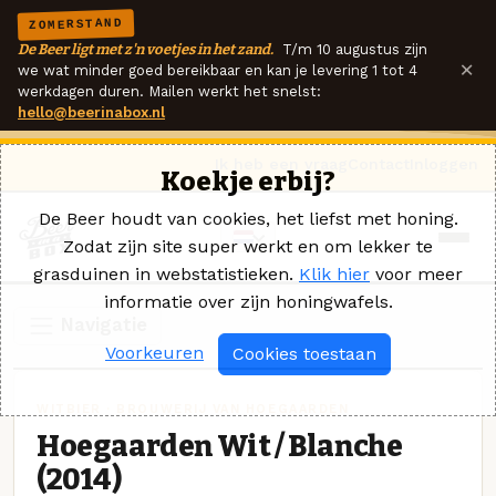
ZOMERSTAND
De Beer ligt met z'n voetjes in het zand.
T/m 10 augustus zijn
×
we wat minder goed bereikbaar en kan je levering 1 tot 4
werkdagen duren. Mailen werkt het snelst:
hello@beerinabox.nl
Ik heb een vraag
Contact
Inloggen
Koekje erbij?
De Beer houdt van cookies, het liefst met honing.
Zodat zijn site super werkt en om lekker te
grasduinen in webstatistieken.
Klik hier
voor meer
informatie over zijn honingwafels.
Navigatie
Voorkeuren
Cookies toestaan
WITBIER · BROUWERIJ VAN HOEGAARDEN
Hoegaarden Wit / Blanche
(2014)