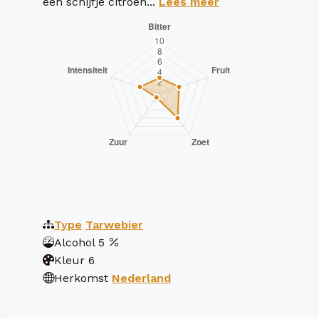
een schijfje citroen...
Lees meer
Type
Tarwebier
Alcohol
5
Kleur
6
Herkomst
Nederland