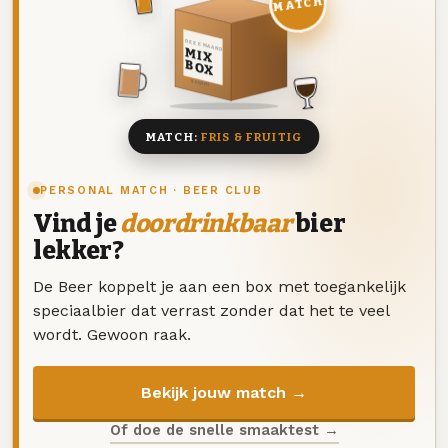
MATCH
DEZE MAAND
MIX
BOX
8 BIEREN
MATCH:
FRIS & FRUITIG
PERSONAL MATCH · BEER CLUB
Vind je
doordrinkbaar
bier
lekker?
De Beer koppelt je aan een box met toegankelijk
speciaalbier dat verrast zonder dat het te veel
wordt. Gewoon raak.
Bekijk jouw match →
Of doe de snelle smaaktest →