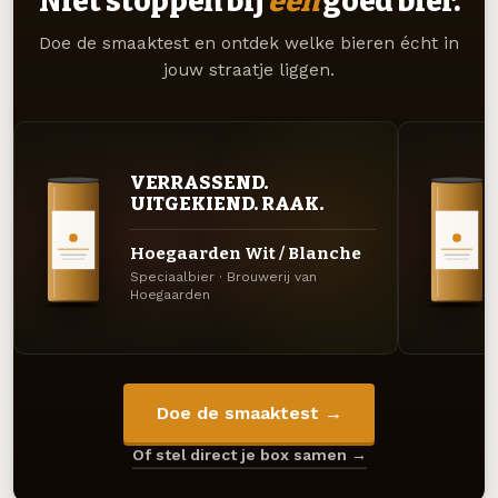
Niet stoppen bij
één
goed bier.
Doe de smaaktest en ontdek welke bieren écht in
jouw straatje liggen.
VERRASSEND.
UITGEKIEND. RAAK.
Hoegaarden Wit / Blanche
Speciaalbier · Brouwerij van
Hoegaarden
Doe de smaaktest →
Of stel direct je box samen →