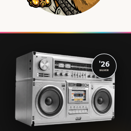
'26
SILVER