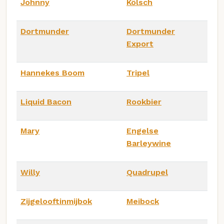
Johnny
Kölsch
Dortmunder
Dortmunder
Export
Hannekes Boom
Tripel
Liquid Bacon
Rookbier
Mary
Engelse
Barleywine
Willy
Quadrupel
Zijgelooftinmijbok
Meibock