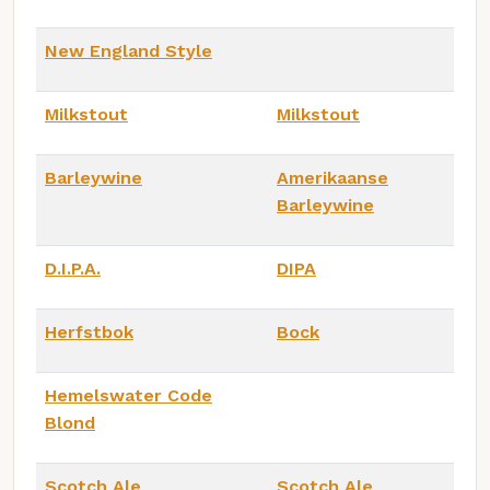
New England Style
Milkstout
Milkstout
Barleywine
Amerikaanse
Barleywine
D.I.P.A.
DIPA
Herfstbok
Bock
Hemelswater Code
Blond
Scotch Ale
Scotch Ale