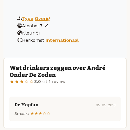
Type
Overig
Alcohol
7
Kleur
51
Herkomst
Internationaal
Wat drinkers zeggen over André
Onder De Zoden
★★★☆☆
3.0
uit 1 review
De Hopfan
05-05-2013
Smaak:
★★★☆☆