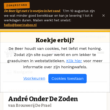
ZOMERSTAND
De Beer ligt met z'n voetjes in het zand.
T/m 10 augustus zijn
×
we wat minder goed bereikbaar en kan je levering 1 tot 4
werkdagen duren. Mailen werkt het snelst:
hello@beerinabox.nl
Ik heb een vraag
Contact
Inloggen
Koekje erbij?
De Beer houdt van cookies, het liefst met honing.
Zodat zijn site super werkt en om lekker te
grasduinen in webstatistieken.
Klik hier
voor meer
informatie over zijn honingwafels.
Navigatie
Voorkeuren
Cookies toestaan
GEROOKT BIER · BROUWERIJ DE PRAEL
André Onder De Zoden
van Brouwerij De Prael