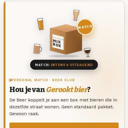
MATCH
DEZE MAAND
MIX
BOX
8 BIEREN
MATCH:
INTENS & UITDAGEND
PERSONAL MATCH · BEER CLUB
Hou je van
Gerookt bier
?
De Beer koppelt je aan een box met bieren die in
dezelfde straat wonen. Geen standaard pakket.
Gewoon raak.