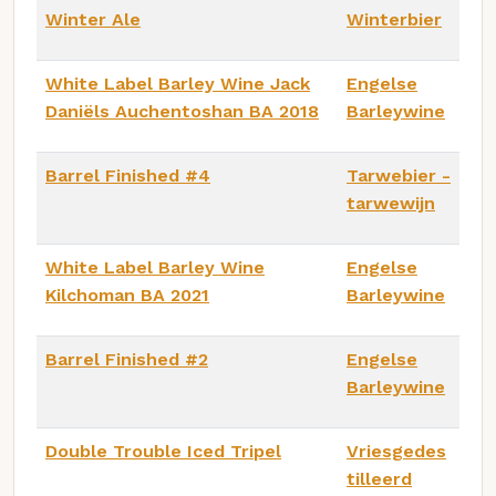
Winter Ale
Winterbier
White Label Barley Wine Jack
Engelse
Daniëls Auchentoshan BA 2018
Barleywine
Barrel Finished #4
Tarwebier -
tarwewijn
White Label Barley Wine
Engelse
Kilchoman BA 2021
Barleywine
Barrel Finished #2
Engelse
Barleywine
Double Trouble Iced Tripel
Vriesgedes
tilleerd