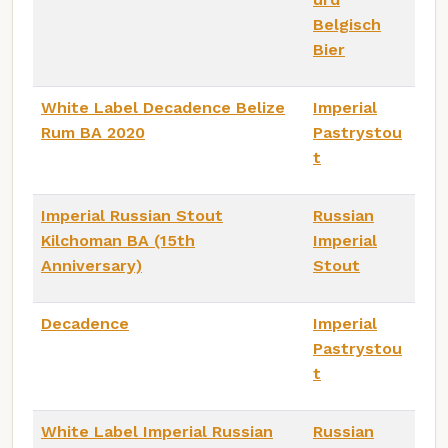
Belgisch
Bier
White Label Decadence Belize
Imperial
Rum BA 2020
Pastrystou
t
Imperial Russian Stout
Russian
Kilchoman BA (15th
Imperial
Anniversary)
Stout
Decadence
Imperial
Pastrystou
t
White Label Imperial Russian
Russian