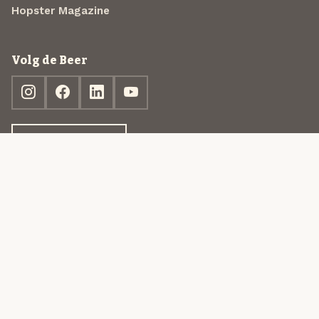
Hopster Magazine
Volg de Beer
Ontdek jouw box
© 2013-2026 Beer in a Box BV