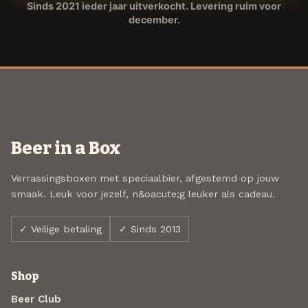
Sinds 2021 ieder jaar uitverkocht. Levering ruim voor
december.
Beer in a Box
Verrassingsboxen met speciaalbier, afgestemd op jouw
smaak. Leuk voor jezelf, n&oacute;g leuker als cadeau.
✓ Veilige betaling
✓ Sinds 2013
Shop
Beer Club