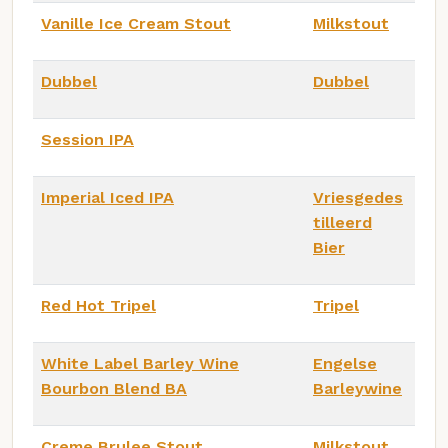
Vanille Ice Cream Stout
Milkstout
Dubbel
Dubbel
Session IPA
Imperial Iced IPA
Vriesgedes
tilleerd
Bier
Red Hot Tripel
Tripel
White Label Barley Wine
Engelse
Bourbon Blend BA
Barleywine
Creme Brulee Stout
Milkstout