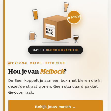
MATCH
DEZE MAAND
MIX
BOX
8 BIEREN
MATCH:
BLOND & KRACHTIG
PERSONAL MATCH · BEER CLUB
Hou je van
Meibock
?
De Beer koppelt je aan een box met bieren die in
dezelfde straat wonen. Geen standaard pakket.
Gewoon raak.
Bekijk jouw match →