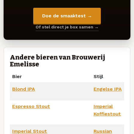
Doe de smaaktest →
Of stel direct je box samen →
Andere bieren van Brouwerij
Emelisse
Bier
Stijl
Blond IPA
Engelse IPA
Espresso Stout
Imperial
Koffiestout
Imperial Stout
Russian