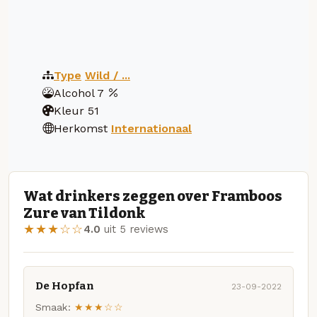
Type
Wild / ...
Alcohol
7
Kleur
51
Herkomst
Internationaal
Wat drinkers zeggen over Framboos
Zure van Tildonk
★★★☆☆
4.0
uit 5 reviews
De Hopfan
23-09-2022
Smaak:
★★★☆☆