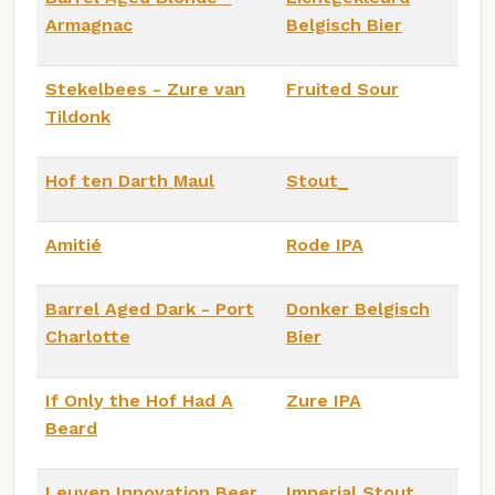
Armagnac
Belgisch Bier
Stekelbees - Zure van
Fruited Sour
Tildonk
Hof ten Darth Maul
Stout_
Amitié
Rode IPA
Barrel Aged Dark - Port
Donker Belgisch
Charlotte
Bier
If Only the Hof Had A
Zure IPA
Beard
Leuven Innovation Beer
Imperial Stout