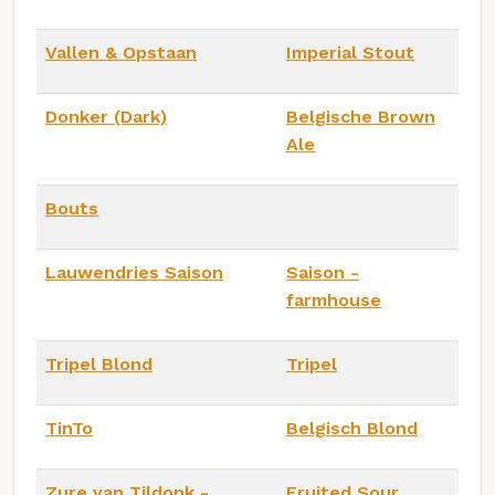
Vallen & Opstaan
Imperial Stout
Donker (Dark)
Belgische Brown
Ale
Bouts
Lauwendries Saison
Saison -
farmhouse
Tripel Blond
Tripel
TinTo
Belgisch Blond
Zure van Tildonk -
Fruited Sour