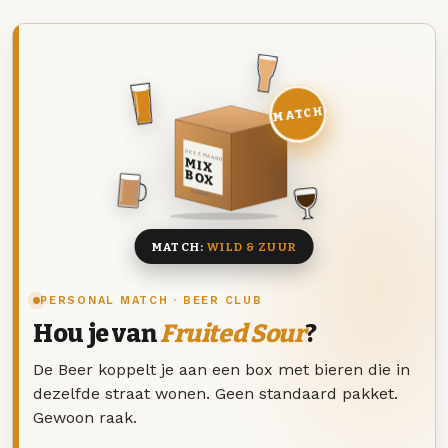
MATCH
DEZE MAAND
MIX
BOX
8 BIEREN
MATCH:
WILD & ZUUR
PERSONAL MATCH · BEER CLUB
Hou je van
Fruited Sour
?
De Beer koppelt je aan een box met bieren die in
dezelfde straat wonen. Geen standaard pakket.
Gewoon raak.