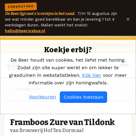
ZOMERSTAND
De Beer ligt met z'n voetjes in het zand.
T/m 10 augustus zijn
×
we wat minder goed bereikbaar en kan je levering 1 tot 4
werkdagen duren. Mailen werkt het snelst:
hello@beerinabox.nl
Ik heb een vraag
Contact
Inloggen
Koekje erbij?
De Beer houdt van cookies, het liefst met honing.
Zodat zijn site super werkt en om lekker te
grasduinen in webstatistieken.
Klik hier
voor meer
informatie over zijn honingwafels.
Navigatie
Voorkeuren
Cookies toestaan
FRUITED SOUR · BROUWERIJ HOF TEN DORMAAL
Framboos Zure van Tildonk
van Brouwerij Hof Ten Dormaal