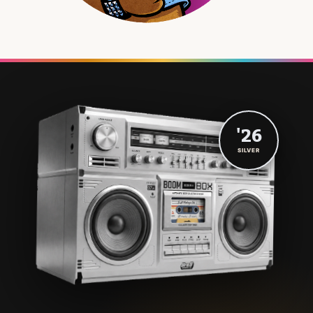
'26
SILVER