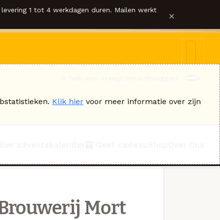
levering 1 tot 4 werkdagen duren. Mailen werkt
×
Ik heb een vraag
Contact
Inloggen
bstatistieken.
Klik hier
voor meer informatie over zijn
Bier adventskalender
Geef cadeau
Shop
Over Ons
Brouwerij Mort