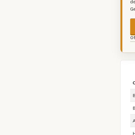
d
G
O
B