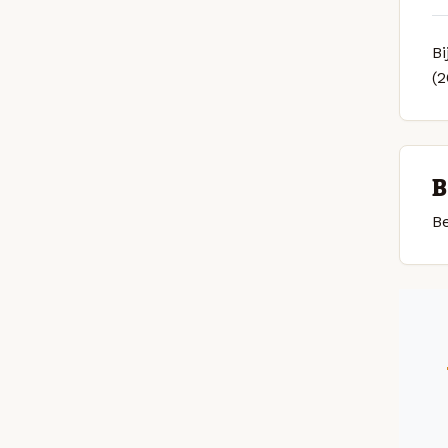
Bi
(
B
Be