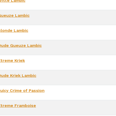
Witte Lambic
Gueuze Lambic
Blonde Lambic
Oude Gueuze Lambic
Xtreme Kriek
Oude Kriek Lambic
Juicy Crime of Passion
Xtreme Framboise