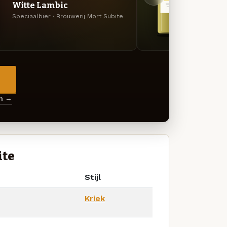
Witte Lambic
Gueu
Speciaalbier · Brouwerij Mort Subite
Gueuze
→
en →
ite
Stijl
Kriek