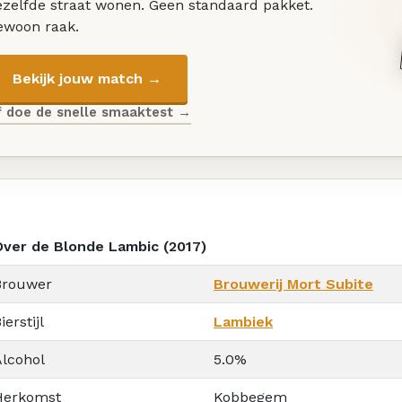
ezelfde straat wonen. Geen standaard pakket.
ewoon raak.
Bekijk jouw match →
f doe de snelle smaaktest →
Over de Blonde Lambic (2017)
Brouwer
Brouwerij Mort Subite
ierstijl
Lambiek
Alcohol
5.0%
Herkomst
Kobbegem