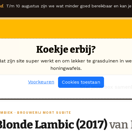
d.
T/m 10 augustus zijn we wat minder goed bereikbaar en kan je 
Koekje erbij?
dat zijn site super werkt en om lekker te grasduinen in we
honingwafels.
Voorkeuren
Cookies toestaan
Stel jouw box samen
AMBIEK · BROUWERIJ MORT SUBITE
Blonde Lambic (2017)
van 