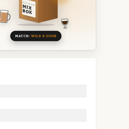
DEZE MAAND
MIX
BOX
8 BIEREN
MATCH:
WILD & ZUUR