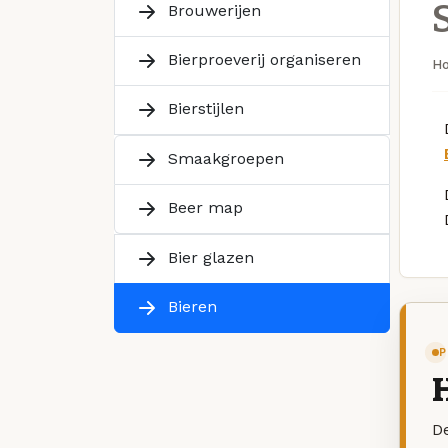
Brouwerijen
Bierproeverij organiseren
H
Bierstijlen
Smaakgroepen
Beer map
Bier glazen
Bieren
P
De