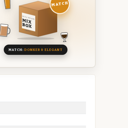
MATCH
DEZE MAAND
MIX
BOX
8 BIEREN
MATCH:
DONKER & ELEGANT