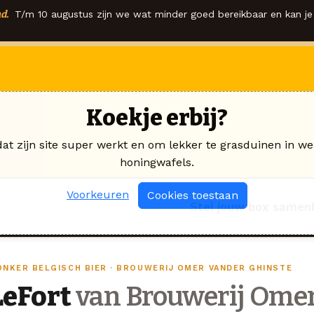
d.
T/m 10 augustus zijn we wat minder goed bereikbaar en kan je 
Koekje erbij?
dat zijn site super werkt en om lekker te grasduinen in we
honingwafels.
Voorkeuren
Cookies toestaan
Stel jouw box samen
ONKER BELGISCH BIER · BROUWERIJ OMER VANDER GHINSTE
LeFort
van Brouwerij Omer