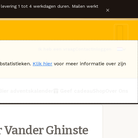
levering 1 tot 4 werkdagen duren. Mailen werkt
×
Ik heb een vraag
Contact
Inloggen
bstatistieken.
Klik hier
voor meer informatie over zijn
Bier adventskalender
Geef cadeau
Shop
Over Ons
 Vander Ghinste