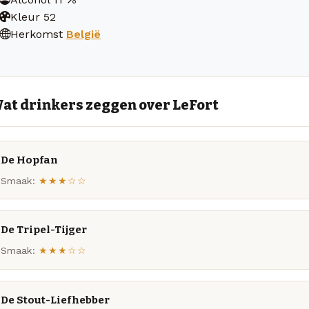
Kleur
52
Herkomst
België
at drinkers zeggen over LeFort
De Hopfan
Smaak:
★★★☆☆
De Tripel-Tijger
Smaak:
★★★☆☆
De Stout-Liefhebber