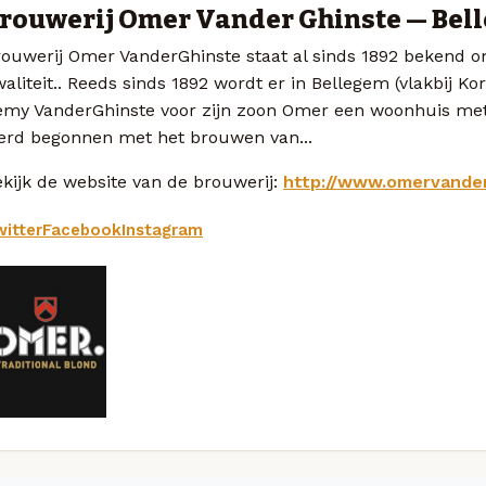
rouwerij Omer Vander Ghinste — Bel
rouwerij Omer VanderGhinste staat al sinds 1892 bekend
aliteit.. Reeds sinds 1892 wordt er in Bellegem (vlakbij Ko
emy VanderGhinste voor zijn zoon Omer een woonhuis met
erd begonnen met het brouwen van...
kijk de website van de brouwerij:
http://www.omervander
itter
Facebook
Instagram