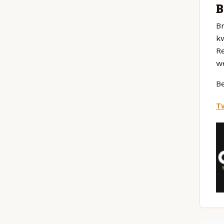
B
B
kw
R
w
Be
Tw