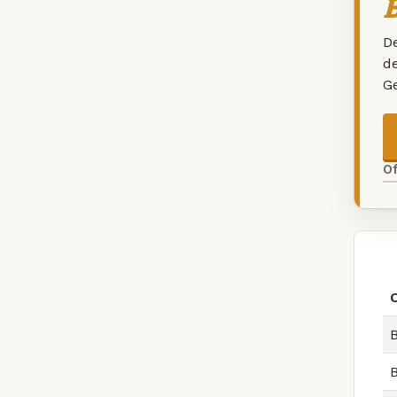
B
De
d
G
O
B