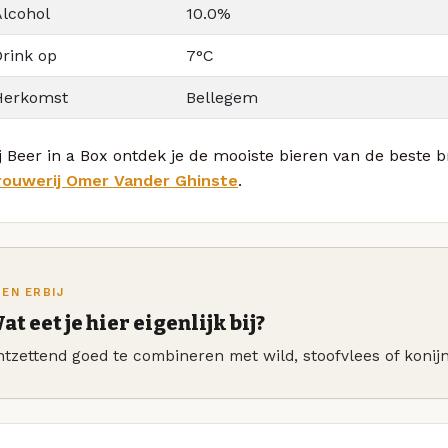
Alcohol
10.0%
Drink op
7°C
Herkomst
Bellegem
j Beer in a Box ontdek je de mooiste bieren van de beste 
rouwerij Omer Vander Ghinste
.
TEN ERBIJ
at eet je hier eigenlijk bij?
tzettend goed te combineren met wild, stoofvlees of konijn