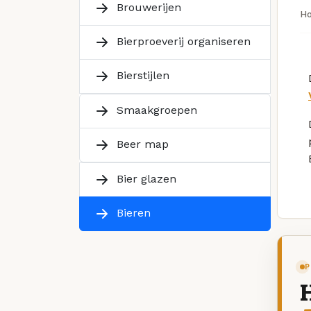
Brouwerijen
H
Bierproeverij organiseren
Bierstijlen
Smaakgroepen
Beer map
Bier glazen
Bieren
P