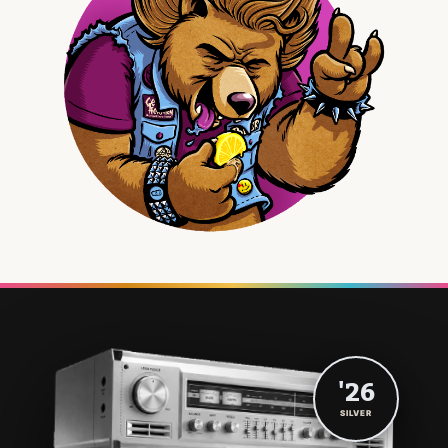
'26
SILVER