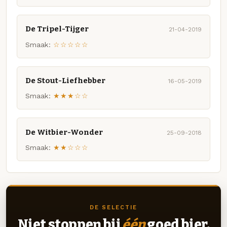
De Tripel-Tijger
21-04-2019
Smaak:
☆☆☆☆☆
De Stout-Liefhebber
16-05-2019
Smaak:
★★★☆☆
De Witbier-Wonder
25-09-2018
Smaak:
★★☆☆☆
DE SELECTIE
Niet stoppen bij
één
goed bier.