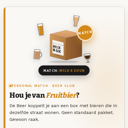
MATCH
DEZE MAAND
MIX
BOX
8 BIEREN
MATCH:
WILD & ZUUR
PERSONAL MATCH · BEER CLUB
Hou je van
Fruitbier
?
De Beer koppelt je aan een box met bieren die in
dezelfde straat wonen. Geen standaard pakket.
Gewoon raak.