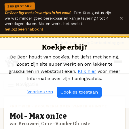
ZOMERSTAND
De Beer ligt met z'n voetjes in het zand.
T/m 10 augustus zijn
×
we wat minder goed bereikbaar en kan je levering 1 tot 4
werkdagen duren. Mailen werkt het snelst:
hello@beerinabox.nl
Ik heb een vraag
Contact
Inloggen
Koekje erbij?
De Beer houdt van cookies, het liefst met honing.
Zodat zijn site super werkt en om lekker te
grasduinen in webstatistieken.
Klik hier
voor meer
informatie over zijn honingwafels.
Navigatie
Voorkeuren
Cookies toestaan
FRUITBIER · BROUWERIJ OMER VANDER GHINSTE
Moi - Max on Ice
van Brouwerij Omer Vander Ghinste