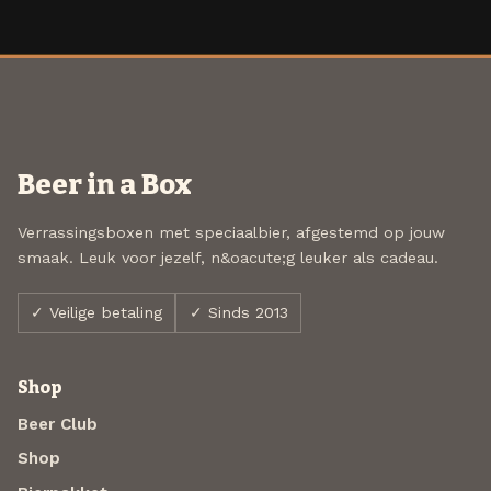
Beer in a Box
Verrassingsboxen met speciaalbier, afgestemd op jouw
smaak. Leuk voor jezelf, n&oacute;g leuker als cadeau.
✓ Veilige betaling
✓ Sinds 2013
Shop
Beer Club
Shop