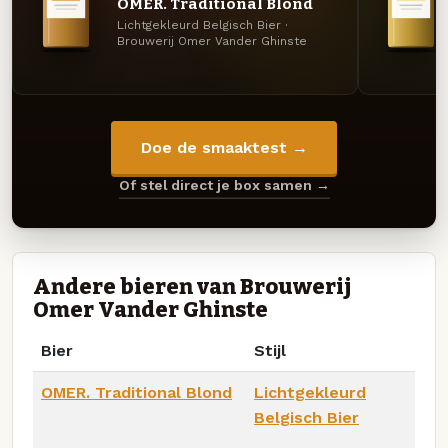
OMER. Traditional Blond
Lichtgekleurd Belgisch Bier ·
Brouwerij Omer Vander Ghinste
Doe de smaaktest →
Of stel direct je box samen →
Andere bieren van Brouwerij
Omer Vander Ghinste
Bier
Stijl
OMER. Traditional Blond
Lichtgekleurd
Belgisch Bier