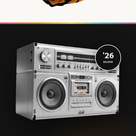
'26
SILVER