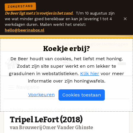
ZOMERSTAND
De Beer ligt met z'n voetjes in het zand.
T/m 10 augustus zijn
×
we wat minder goed bereikbaar en kan je levering 1 tot 4
werkdagen duren. Mailen werkt het snelst:
hello@beerinabox.nl
Ik heb een vraag
Contact
Inloggen
Koekje erbij?
De Beer houdt van cookies, het liefst met honing.
Zodat zijn site super werkt en om lekker te
grasduinen in webstatistieken.
Klik hier
voor meer
informatie over zijn honingwafels.
Navigatie
Voorkeuren
Cookies toestaan
TRIPEL · BROUWERIJ OMER VANDER GHINSTE
Tripel LeFort (2018)
van Brouwerij Omer Vander Ghinste