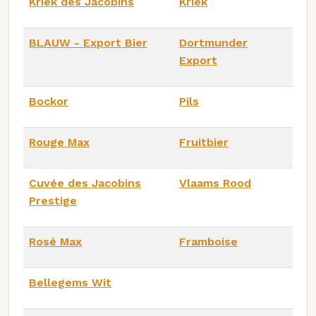
Kriek des Jacobins
Kriek
BLAUW - Export Bier
Dortmunder
Export
Bockor
Pils
Rouge Max
Fruitbier
Cuvée des Jacobins
Vlaams Rood
Prestige
Rosé Max
Framboise
Bellegems Wit