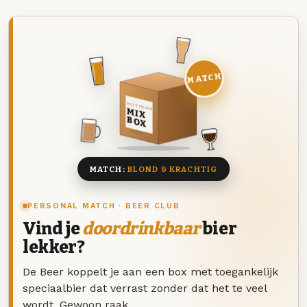
MATCH
DEZE MAAND
MIX
BOX
8 BIEREN
MATCH:
BLOND & KRACHTIG
PERSONAL MATCH · BEER CLUB
Vind je
doordrinkbaar
bier
lekker?
De Beer koppelt je aan een box met toegankelijk
speciaalbier dat verrast zonder dat het te veel
wordt. Gewoon raak.