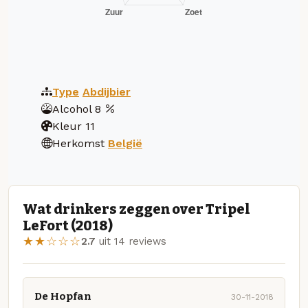
Type
Abdijbier
Alcohol
8
Kleur
11
Herkomst
België
Wat drinkers zeggen over Tripel
LeFort (2018)
★★☆☆☆
2.7
uit 14 reviews
De Hopfan
30-11-2018