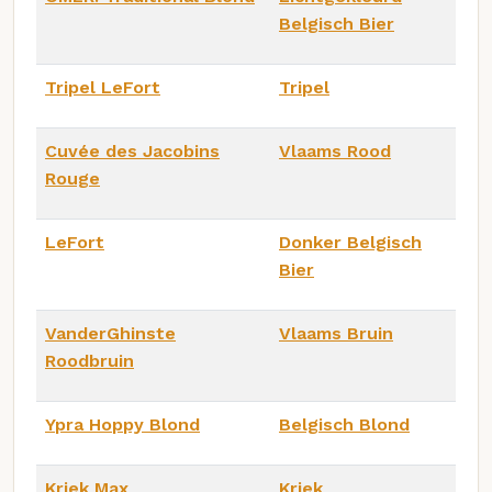
Belgisch Bier
Tripel LeFort
Tripel
Cuvée des Jacobins
Vlaams Rood
Rouge
LeFort
Donker Belgisch
Bier
VanderGhinste
Vlaams Bruin
Roodbruin
Ypra Hoppy Blond
Belgisch Blond
Kriek Max
Kriek