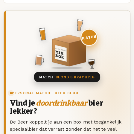
MATCH
DEZE MAAND
MIX
BOX
8 BIEREN
MATCH:
BLOND & KRACHTIG
PERSONAL MATCH · BEER CLUB
Vind je
doordrinkbaar
bier
lekker?
De Beer koppelt je aan een box met toegankelijk
speciaalbier dat verrast zonder dat het te veel