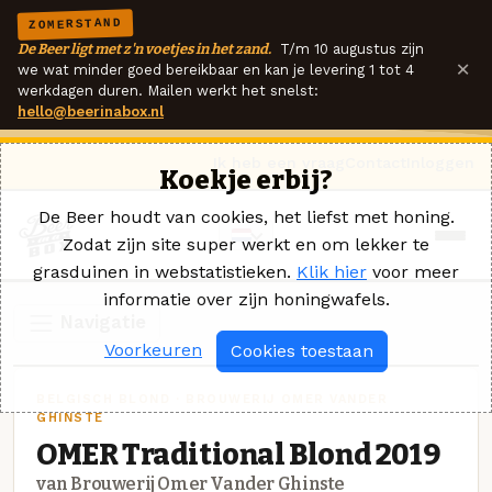
ZOMERSTAND
De Beer ligt met z'n voetjes in het zand.
T/m 10 augustus zijn
×
we wat minder goed bereikbaar en kan je levering 1 tot 4
werkdagen duren. Mailen werkt het snelst:
hello@beerinabox.nl
Ik heb een vraag
Contact
Inloggen
Koekje erbij?
De Beer houdt van cookies, het liefst met honing.
Zodat zijn site super werkt en om lekker te
grasduinen in webstatistieken.
Klik hier
voor meer
informatie over zijn honingwafels.
Navigatie
Voorkeuren
Cookies toestaan
BELGISCH BLOND · BROUWERIJ OMER VANDER
GHINSTE
OMER Traditional Blond 2019
van Brouwerij Omer Vander Ghinste