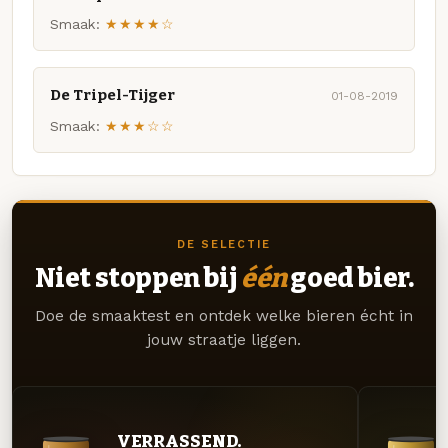
Smaak:
★★★★☆
De Tripel-Tijger
01-08-2019
Smaak:
★★★☆☆
DE SELECTIE
Niet stoppen bij
één
goed bier.
Doe de smaaktest en ontdek welke bieren écht in
jouw straatje liggen.
VERRASSEND.