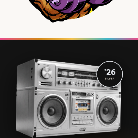
'26
SILVER