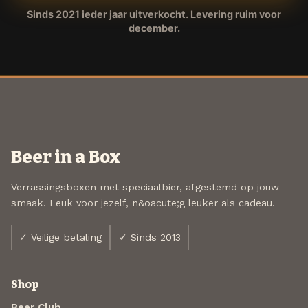
Sinds 2021 ieder jaar uitverkocht. Levering ruim voor
december.
Beer in a Box
Verrassingsboxen met speciaalbier, afgestemd op jouw
smaak. Leuk voor jezelf, n&oacute;g leuker als cadeau.
✓ Veilige betaling
✓ Sinds 2013
Shop
Beer Club