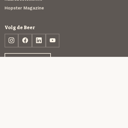
Hopster Magazine
Volg de Beer
Ontdek jouw box
© 2013-2026 Beer in a Box BV