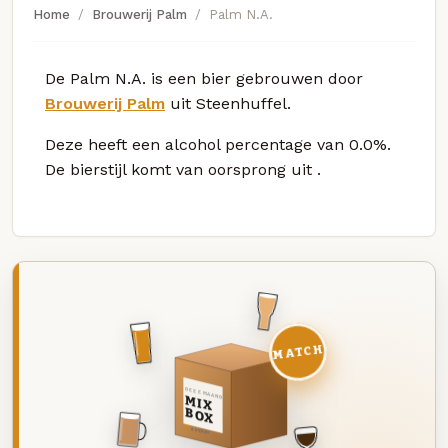
Home
Brouwerij Palm
Palm N.A.
De Palm N.A. is een bier gebrouwen door
Brouwerij Palm
uit Steenhuffel.
Deze
heeft een alcohol percentage van 0.0%.
De bierstijl komt van oorsprong uit
.
MATCH
DEZE MAAND
MIX
BOX
8 BIEREN