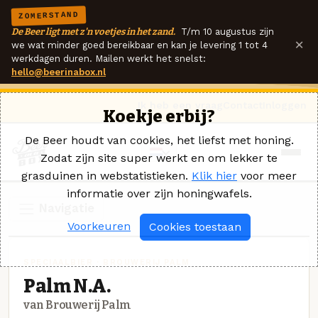
ZOMERSTAND
De Beer ligt met z'n voetjes in het zand.
T/m 10 augustus zijn
×
we wat minder goed bereikbaar en kan je levering 1 tot 4
werkdagen duren. Mailen werkt het snelst:
hello@beerinabox.nl
Ik heb een vraag
Contact
Inloggen
Koekje erbij?
De Beer houdt van cookies, het liefst met honing.
Zodat zijn site super werkt en om lekker te
grasduinen in webstatistieken.
Klik hier
voor meer
informatie over zijn honingwafels.
Navigatie
Voorkeuren
Cookies toestaan
SPECIAALBIER · BROUWERIJ PALM
Palm N.A.
van Brouwerij Palm