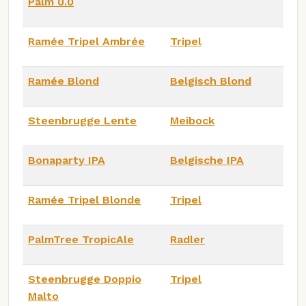
Palm 0.0
Ramée Tripel Ambrée
Tripel
Ramée Blond
Belgisch Blond
Steenbrugge Lente
Meibock
Bonaparty IPA
Belgische IPA
Ramée Tripel Blonde
Tripel
PalmTree TropicAle
Radler
Steenbrugge Doppio
Tripel
Malto