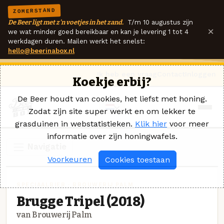
ZOMERSTAND
De Beer ligt met z'n voetjes in het zand.
T/m 10 augustus zijn
×
we wat minder goed bereikbaar en kan je levering 1 tot 4
werkdagen duren. Mailen werkt het snelst:
hello@beerinabox.nl
Ik heb een vraag
Contact
Inloggen
Koekje erbij?
De Beer houdt van cookies, het liefst met honing.
Zodat zijn site super werkt en om lekker te
grasduinen in webstatistieken.
Klik hier
voor meer
informatie over zijn honingwafels.
Navigatie
Voorkeuren
Cookies toestaan
SPECIAALBIER · BROUWERIJ PALM
Brugge Tripel (2018)
van Brouwerij Palm