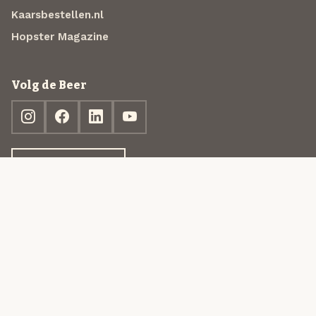
Kaarsbestellen.nl
Hopster Magazine
Volg de Beer
Ontdek jouw box
© 2013-2026 Beer in a Box BV