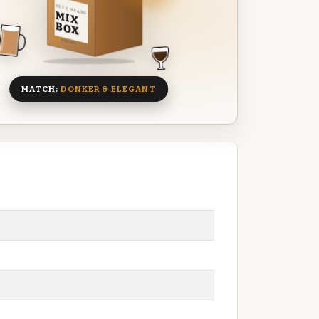
DEZE MAAND
MIX
BOX
8 BIEREN
MATCH:
DONKER & ELEGANT