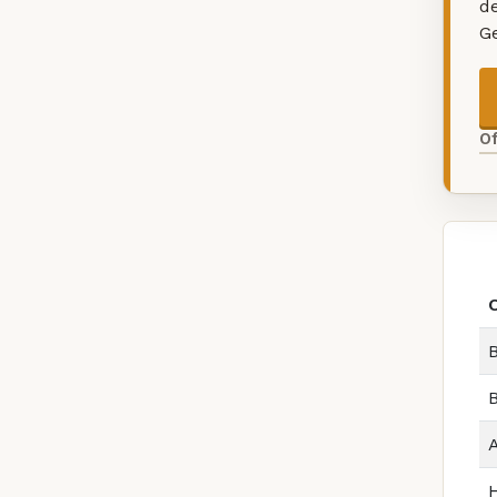
d
G
O
B