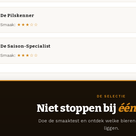
De Pilskenner
Smaak:
★★★☆☆
De Saison-Specialist
Smaak:
★★★☆☆
DE SELECTIE
Niet stoppen bij
één
Doe de smaaktest en ontdek welke bieren 
liggen.