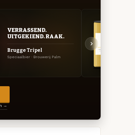
VERRASSEND.
GOU
UITGEKIEND. RAAK.
ZAC
Brugge Tripel
Stee
Speciaalbier · Brouwerij Palm
Belgis
→
en →