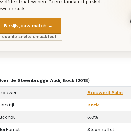
ezelfde straat wonen. Geen standaard pakket.
ewoon raak.
Bekijk jouw match →
f doe de snelle smaaktest →
Over de Steenbrugge Abdij Bock (2018)
Brouwer
Brouwerij Palm
ierstijl
Bock
Alcohol
6.0%
Herkomst
Steenhuffel