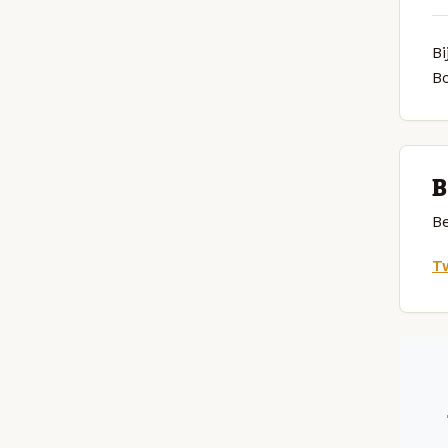
Bi
B
B
Be
Tw