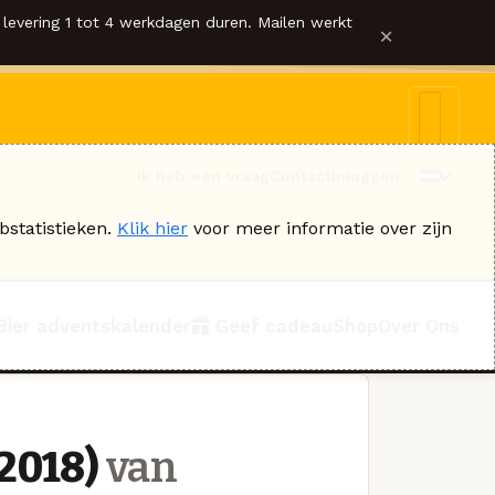
levering 1 tot 4 werkdagen duren. Mailen werkt
×
Ik heb een vraag
Contact
Inloggen
bstatistieken.
Klik hier
voor meer informatie over zijn
Bier adventskalender
Geef cadeau
Shop
Over Ons
2018)
van