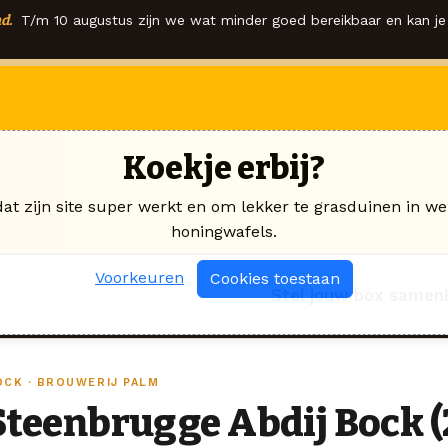
d.
T/m 10 augustus zijn we wat minder goed bereikbaar en kan je 
Koekje erbij?
dat zijn site super werkt en om lekker te grasduinen in we
honingwafels.
Voorkeuren
Cookies toestaan
Stel jouw box samen
OCK · BROUWERIJ PALM
Steenbrugge Abdij Bock (