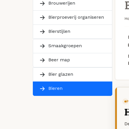
Brouwerijen
Bierproeverij organiseren
H
Bierstijlen
Smaakgroepen
Beer map
Bier glazen
Bieren
P
De