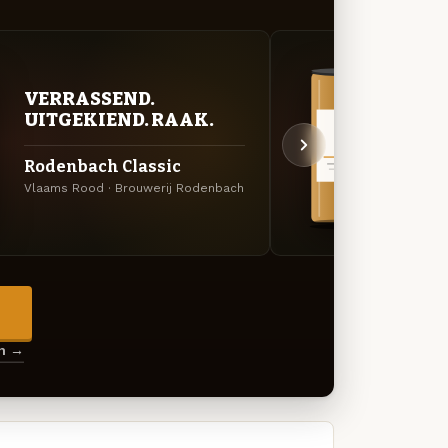
VERRASSEND.
VER
UITGEKIEND. RAAK.
UIT
Rodenbach Classic
Alex
Vlaams Rood · Brouwerij Rodenbach
Vlaams
→
en →