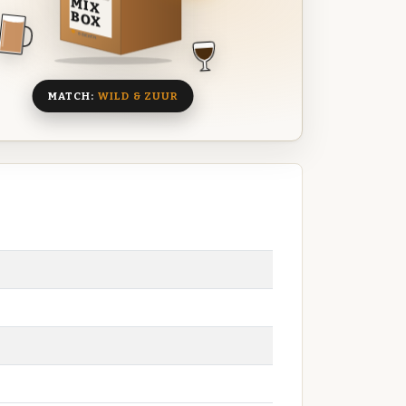
MIX
BOX
8 BIEREN
MATCH:
WILD & ZUUR