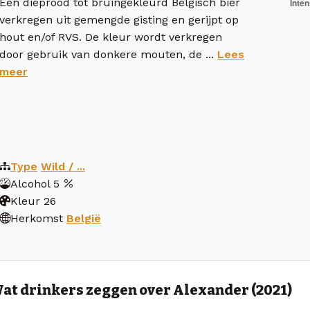
Een dieprood tot bruingekleurd Belgisch bier
verkregen uit gemengde gisting en gerijpt op
hout en/of RVS. De kleur wordt verkregen
door gebruik van donkere mouten, de ...
Lees
meer
Type
Wild / ...
Alcohol
5
Kleur
26
Herkomst
België
at drinkers zeggen over Alexander (2021)