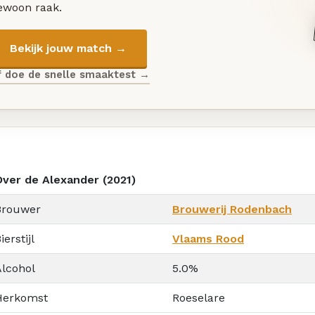
ewoon raak.
Bekijk jouw match →
f doe de snelle smaaktest →
Over de Alexander (2021)
Brouwer
Brouwerij Rodenbach
ierstijl
Vlaams Rood
Alcohol
5.0%
Herkomst
Roeselare