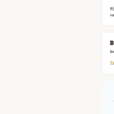
Bi
v
B
Be
Tw