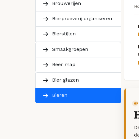
Brouwerijen
H
Bierproeverij organiseren
Bierstijlen
Smaakgroepen
Beer map
Bier glazen
Bieren
P
De
d