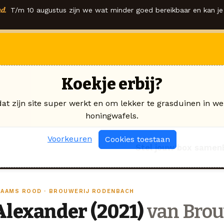
d.
T/m 10 augustus zijn we wat minder goed bereikbaar en kan je 
Koekje erbij?
dat zijn site super werkt en om lekker te grasduinen in we
honingwafels.
Voorkeuren
Cookies toestaan
Stel jouw box samen
LAAMS ROOD · BROUWERIJ RODENBACH
Alexander (2021)
van Brou