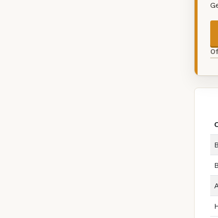
G
O
B