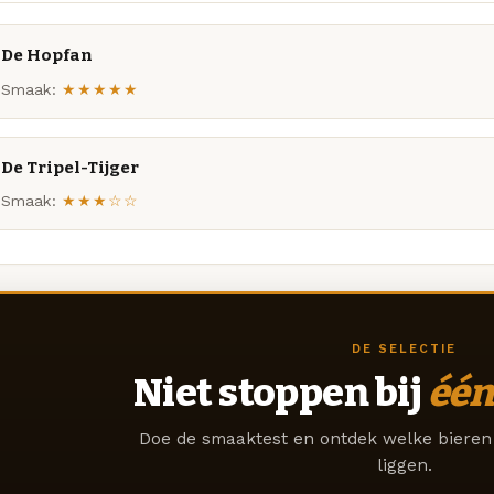
De Hopfan
Smaak:
★★★★★
De Tripel-Tijger
Smaak:
★★★☆☆
DE SELECTIE
Niet stoppen bij
één
Doe de smaaktest en ontdek welke bieren 
liggen.