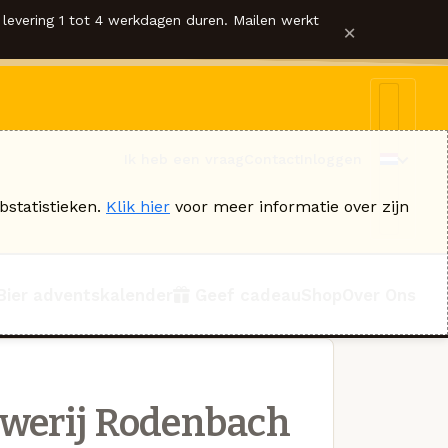
levering 1 tot 4 werkdagen duren. Mailen werkt
×
Ik heb een vraag
Contact
Inloggen
bstatistieken.
Klik hier
voor meer informatie over zijn
Bier adventskalender
Geef cadeau
Shop
Over Ons
werij Rodenbach