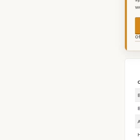
w
O
B