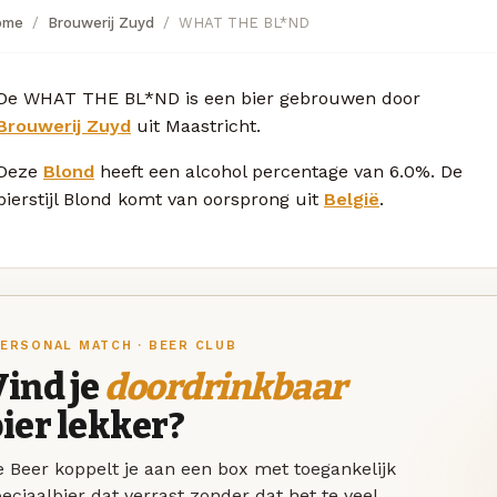
ome
Brouwerij Zuyd
WHAT THE BL*ND
De WHAT THE BL*ND is een bier gebrouwen door
Brouwerij Zuyd
uit Maastricht.
Deze
Blond
heeft een alcohol percentage van 6.0%. De
bierstijl Blond komt van oorsprong uit
België
.
ERSONAL MATCH · BEER CLUB
ind je
doordrinkbaar
ier lekker?
 Beer koppelt je aan een box met toegankelijk
eciaalbier dat verrast zonder dat het te veel