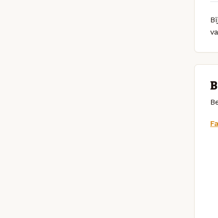
B
v
B
Be
F