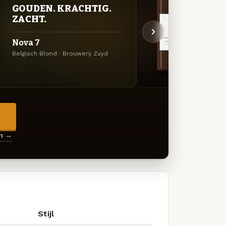
GOUDEN. KRACHTIG.
DON
ZACHT.
DEC
Nova 7
Saga
Belgisch Blond · Brouwerij Zuyd
Quadru
→
en →
Stijl