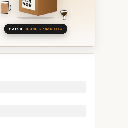
MIX
BOX
8 BIEREN
MATCH:
BLOND & KRACHTIG