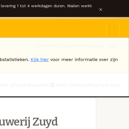
levering 1 tot 4 werkdagen duren. Mailen werkt
×
Ik heb een vraag
Contact
Inloggen
bstatistieken.
Klik hier
voor meer informatie over zijn
Bier adventskalender
Geef cadeau
Shop
Over Ons
uwerij Zuyd