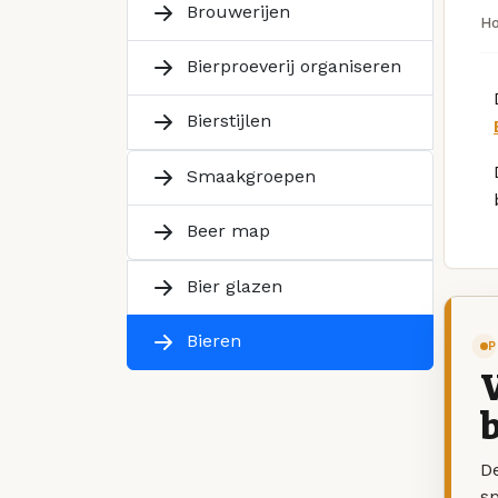
Brouwerijen
H
Bierproeverij organiseren
Bierstijlen
Smaakgroepen
Beer map
Bier glazen
Bieren
P
V
b
De
sp