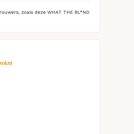
e brouwers, zoals deze WHAT THE BL*ND
yd.nl