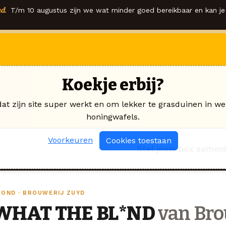
d.
T/m 10 augustus zijn we wat minder goed bereikbaar en kan je 
Koekje erbij?
dat zijn site super werkt en om lekker te grasduinen in we
honingwafels.
Voorkeuren
Cookies toestaan
Stel jouw box samen
LOND · BROUWERIJ ZUYD
WHAT THE BL*ND
van Bro