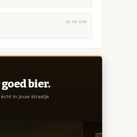
22-06-2018
goed bier.
écht in jouw straatje