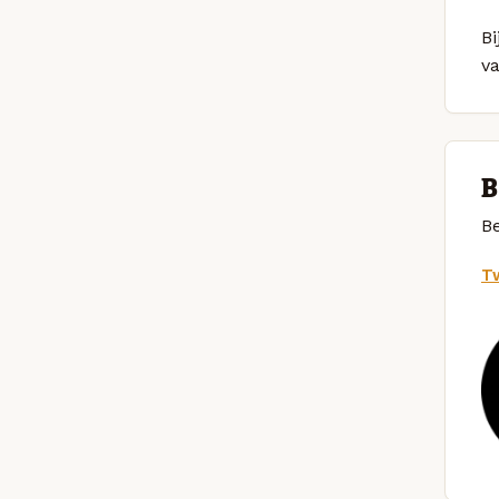
Bi
v
B
Be
Tw