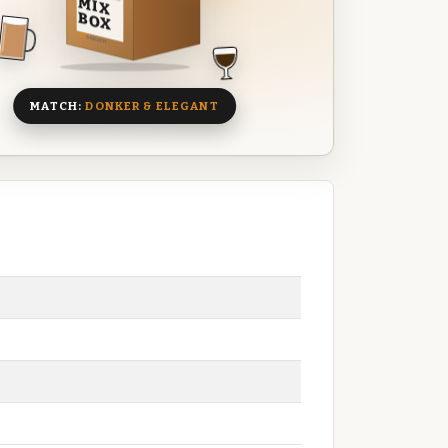
MIX
BOX
8 BIEREN
MATCH:
DONKER & ELEGANT