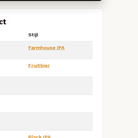
ct
Stijl
Farmhouse IPA
Fruitbier
Black IPA