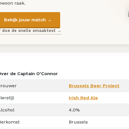
ewoon raak.
Bekijk jouw match →
f doe de snelle smaaktest →
Over de Captain O’Connor
Brouwer
Brussels Beer Project
ierstijl
Irish Red Ale
Alcohol
4.0%
Herkomst
Brussels