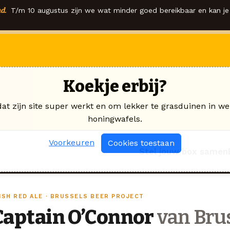
d.
T/m 10 augustus zijn we wat minder goed bereikbaar en kan je 
Koekje erbij?
dat zijn site super werkt en om lekker te grasduinen in we
honingwafels.
Voorkeuren
Cookies toestaan
Stel jouw box samen
RISH RED ALE · BRUSSELS BEER PROJECT
Captain O’Connor
van Brus