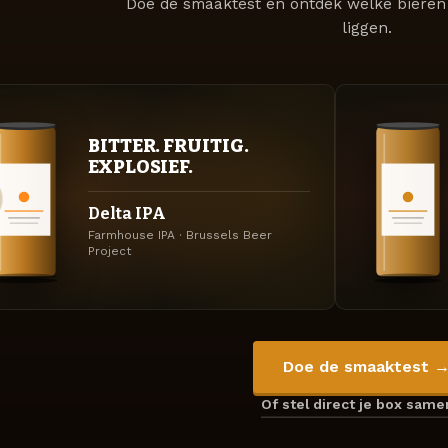
Doe de smaaktest en ontdek welke bieren 
liggen.
BITTER. FRUITIG.
EXPLOSIEF.
Delta IPA
Farmhouse IPA · Brussels Beer
Project
Doe de smaaktest 
Of stel direct je box sam