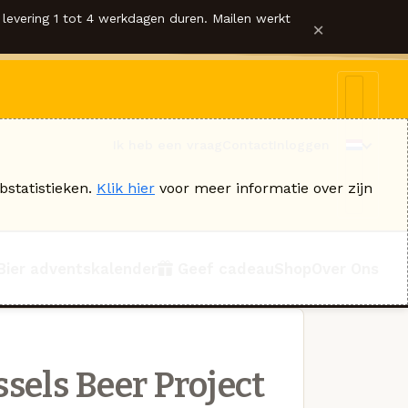
levering 1 tot 4 werkdagen duren. Mailen werkt
×
Ik heb een vraag
Contact
Inloggen
bstatistieken.
Klik hier
voor meer informatie over zijn
Bier adventskalender
Geef cadeau
Shop
Over Ons
sels Beer Project