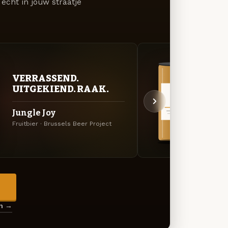
écht in jouw straatje
VERRASSEND.
VER
UITGEKIEND. RAAK.
UIT
Jungle Joy
Gros
Fruitbier · Brussels Beer Project
Specia
→
en →