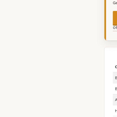
G
O
B