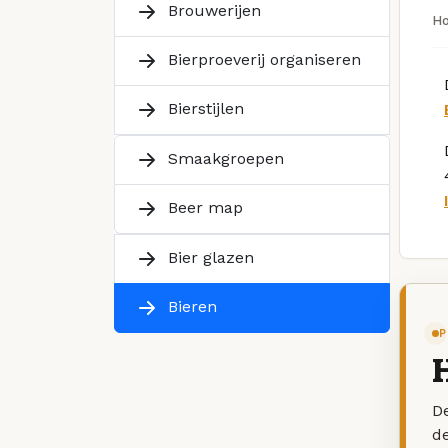
Brouwerijen
H
Bierproeverij organiseren
Bierstijlen
Smaakgroepen
Beer map
Bier glazen
Bieren
P
De
d