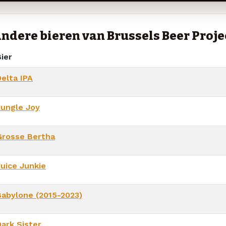
ndere bieren van Brussels Beer Proje
ier
Delta IPA
Jungle Joy
Grosse Bertha
Juice Junkie
Babylone (2015-2023)
Dark Sister