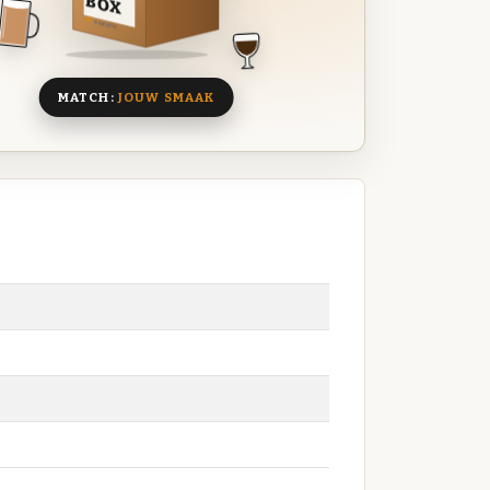
BOX
8 BIEREN
MATCH:
JOUW SMAAK