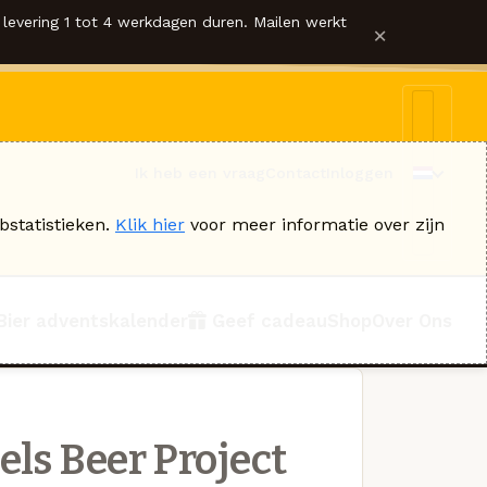
levering 1 tot 4 werkdagen duren. Mailen werkt
×
Ik heb een vraag
Contact
Inloggen
bstatistieken.
Klik hier
voor meer informatie over zijn
Bier adventskalender
Geef cadeau
Shop
Over Ons
ls Beer Project