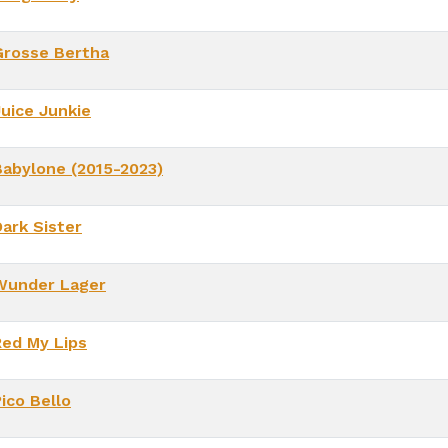
Grosse Bertha
Juice Junkie
Babylone (2015-2023)
Dark Sister
Wunder Lager
Red My Lips
ico Bello