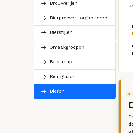
Brouwerijen
H
Bierproeverij organiseren
Bierstijlen
Smaakgroepen
Beer map
Bier glazen
Bieren
P
De
d
G