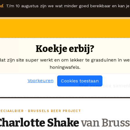
d.
T/m 10 augustus zijn we wat minder goed bereikbaar en kan je 
Koekje erbij?
dat zijn site super werkt en om lekker te grasduinen in we
honingwafels.
Voorkeuren
Cookies toestaan
Stel jouw box samen
PECIAALBIER · BRUSSELS BEER PROJECT
Charlotte Shake
van Brusse