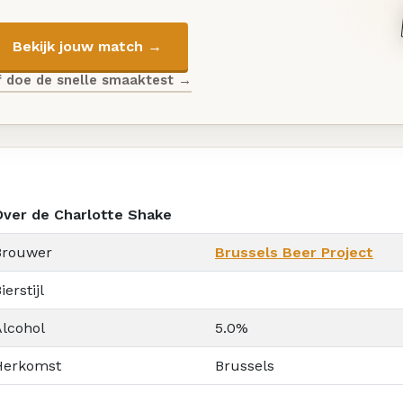
Bekijk jouw match →
f doe de snelle smaaktest →
Over de Charlotte Shake
Brouwer
Brussels Beer Project
ierstijl
Alcohol
5.0%
Herkomst
Brussels