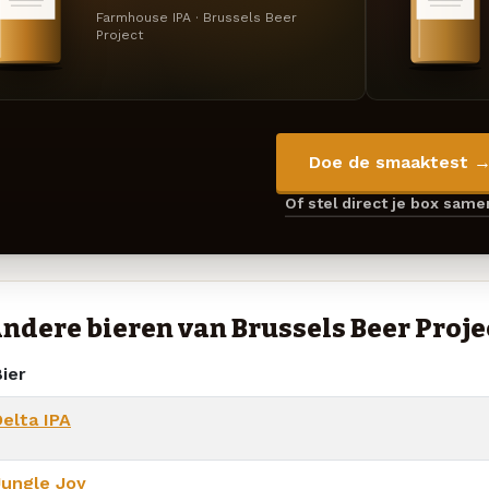
Farmhouse IPA · Brussels Beer
Project
Doe de smaaktest 
Of stel direct je box sam
ndere bieren van Brussels Beer Proje
ier
Delta IPA
Jungle Joy