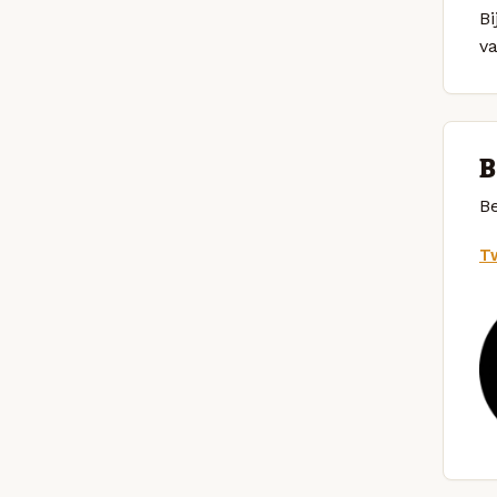
Bi
v
B
Be
Tw