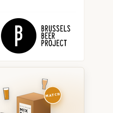
MATCH
DEZE MAAND
MIX