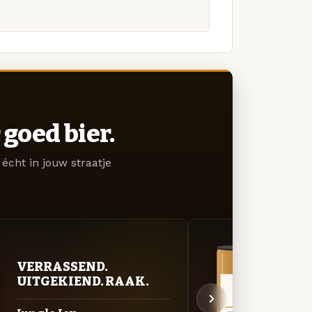
goed bier.
écht in jouw straatje
VERRASSEND.
VER
UITGEKIEND. RAAK.
UIT