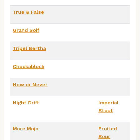
True & False
Grand Soif
Tripel Bertha
Chockablock
Now or Never
Night Drift
Imperial
Stout
More Mojo
Fruited
Sour