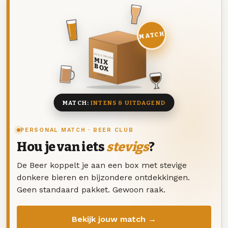
MATCH
DEZE MAAND
MIX
BOX
8 BIEREN
MATCH:
INTENS & UITDAGEND
PERSONAL MATCH · BEER CLUB
Hou je van iets
stevigs
?
De Beer koppelt je aan een box met stevige
donkere bieren en bijzondere ontdekkingen.
Geen standaard pakket. Gewoon raak.
Bekijk jouw match →