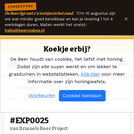
ZOMERSTAND
De Beer ligt met z'n voetjes in het zand.
T/m 10 augustus zijn
×
we wat minder goed bereikbaar en kan je levering 1 tot 4
werkdagen duren. Mailen werkt het snelst:
hello@beerinabox.nl
Ik heb een vraag
Contact
Inloggen
Koekje erbij?
De Beer houdt van cookies, het liefst met honing.
Zodat zijn site super werkt en om lekker te
grasduinen in webstatistieken.
Klik hier
voor meer
informatie over zijn honingwafels.
Navigatie
Voorkeuren
Cookies toestaan
IMPERIAL STOUT · BRUSSELS BEER PROJECT
#EXP0025
van Brussels Beer Project