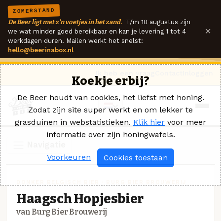
ZOMERSTAND
De Beer ligt met z'n voetjes in het zand.
T/m 10 augustus zijn
×
we wat minder goed bereikbaar en kan je levering 1 tot 4
werkdagen duren. Mailen werkt het snelst:
hello@beerinabox.nl
Ik heb een vraag
Contact
Inloggen
Koekje erbij?
De Beer houdt van cookies, het liefst met honing.
Zodat zijn site super werkt en om lekker te
grasduinen in webstatistieken.
Klik hier
voor meer
informatie over zijn honingwafels.
Navigatie
Voorkeuren
Cookies toestaan
DONKER BELGISCH BIER · BURG BIER BROUWERIJ
Haagsch Hopjesbier
van Burg Bier Brouwerij