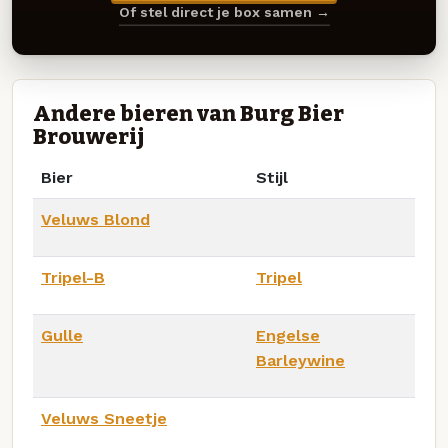
Of stel direct je box samen →
Andere bieren van Burg Bier
Brouwerij
Bier
Stijl
Veluws Blond
Tripel-B
Tripel
Gulle
Engelse
Barleywine
Veluws Sneetje