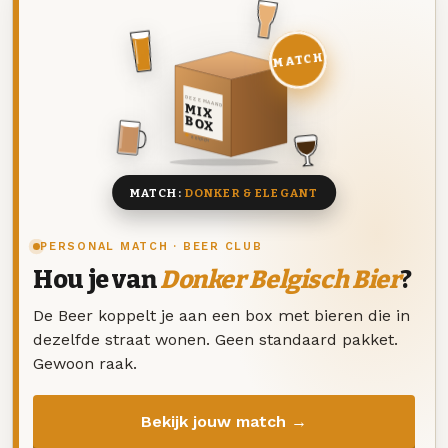
MATCH
DEZE MAAND
MIX
BOX
8 BIEREN
MATCH:
DONKER & ELEGANT
PERSONAL MATCH · BEER CLUB
Hou je van
Donker Belgisch Bier
?
De Beer koppelt je aan een box met bieren die in
dezelfde straat wonen. Geen standaard pakket.
Gewoon raak.
Bekijk jouw match →