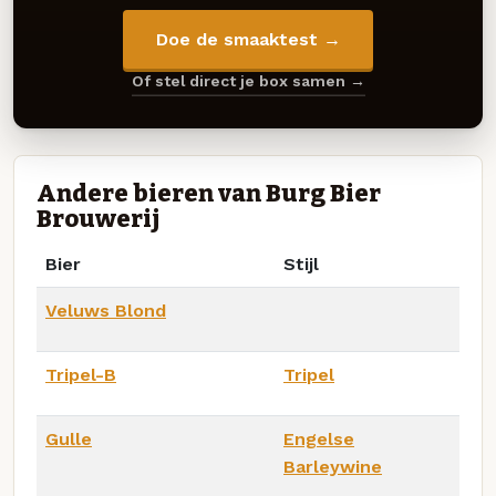
Doe de smaaktest →
Of stel direct je box samen →
Andere bieren van Burg Bier
Brouwerij
Bier
Stijl
Veluws Blond
Tripel-B
Tripel
Gulle
Engelse
Barleywine