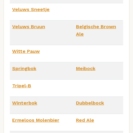
Veluws Sneetje
Veluws Bruun
Belgische Brown
Ale
Witte Pauw
Springbok
Meibock
Tripel-B
Winterbok
Dubbelbock
Ermeloos Molenbier
Red Ale