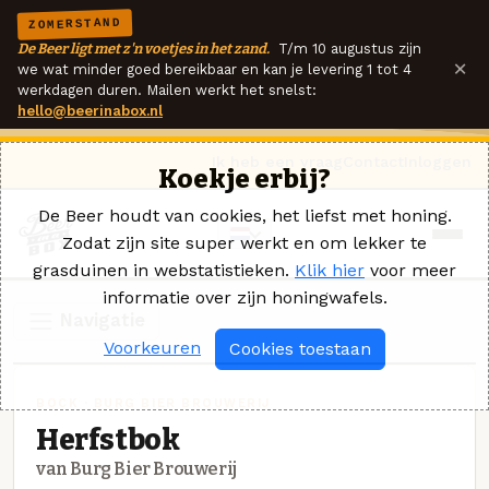
ZOMERSTAND
De Beer ligt met z'n voetjes in het zand.
T/m 10 augustus zijn
×
we wat minder goed bereikbaar en kan je levering 1 tot 4
werkdagen duren. Mailen werkt het snelst:
hello@beerinabox.nl
Ik heb een vraag
Contact
Inloggen
Koekje erbij?
De Beer houdt van cookies, het liefst met honing.
Zodat zijn site super werkt en om lekker te
grasduinen in webstatistieken.
Klik hier
voor meer
informatie over zijn honingwafels.
Navigatie
Voorkeuren
Cookies toestaan
BOCK · BURG BIER BROUWERIJ
Herfstbok
van Burg Bier Brouwerij