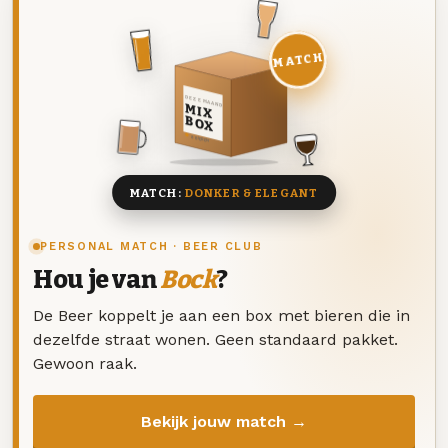
MATCH
DEZE MAAND
MIX
BOX
8 BIEREN
MATCH:
DONKER & ELEGANT
PERSONAL MATCH · BEER CLUB
Hou je van
Bock
?
De Beer koppelt je aan een box met bieren die in
dezelfde straat wonen. Geen standaard pakket.
Gewoon raak.
Bekijk jouw match →