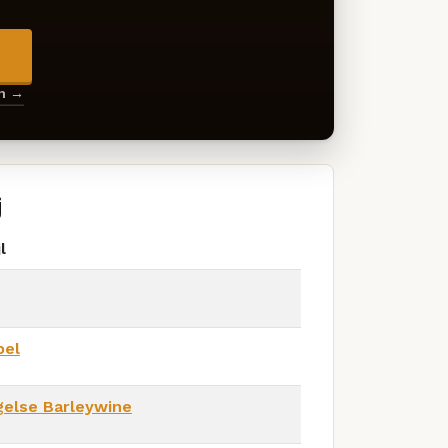
→
en →
j
l
pel
gelse Barleywine