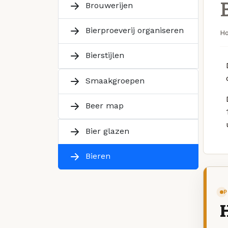
Brouwerijen
Bierproeverij organiseren
H
Bierstijlen
Smaakgroepen
Beer map
Bier glazen
Bieren
P
H