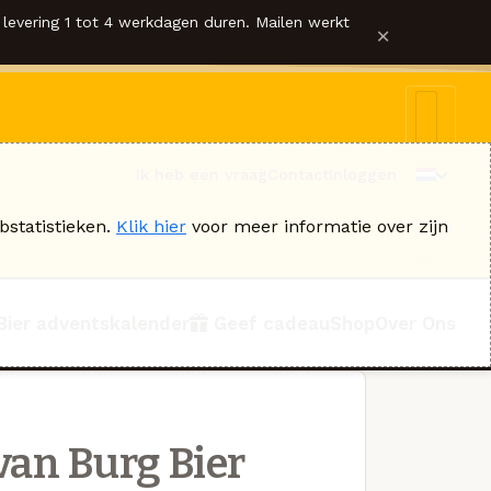
levering 1 tot 4 werkdagen duren. Mailen werkt
×
Ik heb een vraag
Contact
Inloggen
bstatistieken.
Klik hier
voor meer informatie over zijn
Bier adventskalender
Geef cadeau
Shop
Over Ons
van Burg Bier