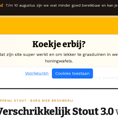
d.
T/m 10 augustus zijn we wat minder goed bereikbaar en kan je 
Koekje erbij?
dat zijn site super werkt en om lekker te grasduinen in we
honingwafels.
Voorkeuren
Cookies toestaan
Stel jouw box samen
MPERIAL STOUT · BURG BIER BROUWERIJ
Verschrikkelijk Stout 3.0