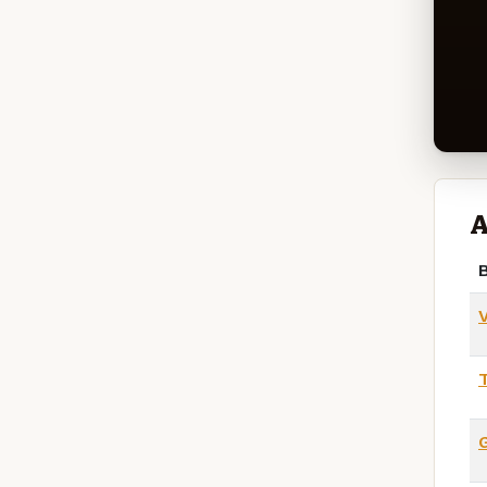
A
B
T