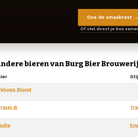
Doe de smaaktest 
Of stel direct je box sam
ndere bieren van Burg Bier Brouweri
ier
Stij
Veluws Blond
ripel-B
Tri
Gulle
En