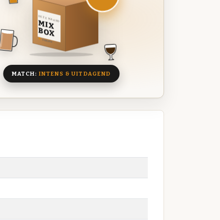
DEZE MAAND
MIX
BOX
8 BIEREN
MATCH:
INTENS & UITDAGEND