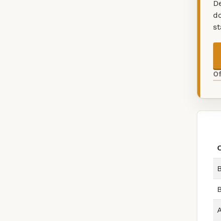
De
d
s
O
O
B