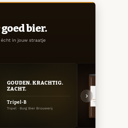
goed bier.
écht in jouw straatje
DON
GOUDEN. KRACHTIG.
DEC
ZACHT.
Gull
Tripel-B
Engels
Tripel · Burg Bier Brouwerij
Brouwe