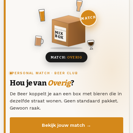
MATCH
DEZE MAAND
MIX
BOX
8 BIEREN
MATCH:
OVERIG
PERSONAL MATCH · BEER CLUB
Hou je van
Overig
?
De Beer koppelt je aan een box met bieren die in
dezelfde straat wonen. Geen standaard pakket.
Gewoon raak.
Bekijk jouw match →