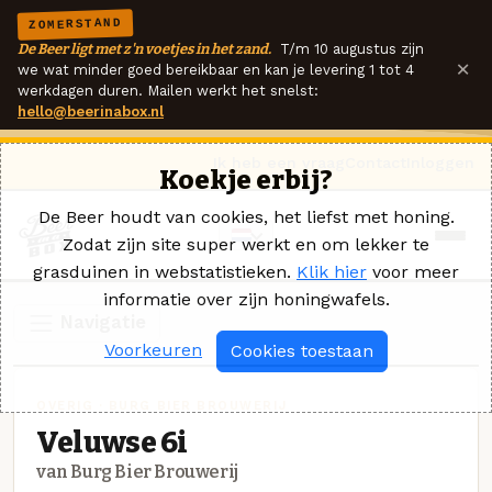
ZOMERSTAND
De Beer ligt met z'n voetjes in het zand.
T/m 10 augustus zijn
×
we wat minder goed bereikbaar en kan je levering 1 tot 4
werkdagen duren. Mailen werkt het snelst:
hello@beerinabox.nl
Ik heb een vraag
Contact
Inloggen
Koekje erbij?
De Beer houdt van cookies, het liefst met honing.
Zodat zijn site super werkt en om lekker te
grasduinen in webstatistieken.
Klik hier
voor meer
informatie over zijn honingwafels.
Navigatie
Voorkeuren
Cookies toestaan
OVERIG · BURG BIER BROUWERIJ
Veluwse 6i
van Burg Bier Brouwerij