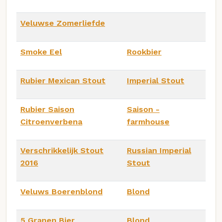
Veluwse Zomerliefde
Smoke Eel
Rookbier
Rubier Mexican Stout
Imperial Stout
Rubier Saison
Saison -
Citroenverbena
farmhouse
Verschrikkelijk Stout
Russian Imperial
2016
Stout
Veluws Boerenblond
Blond
5 Granen Bier
Blond