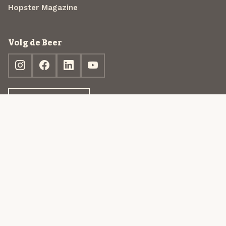
Hopster Magazine
Volg de Beer
Ontdek jouw box
© 2013-2026 Beer in a Box BV