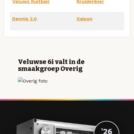
Veluws Kuitbier
Kruidenbier
Dennis 2.0
Saison
Veluwse 6i valt in de
smaakgroep Overig
'26