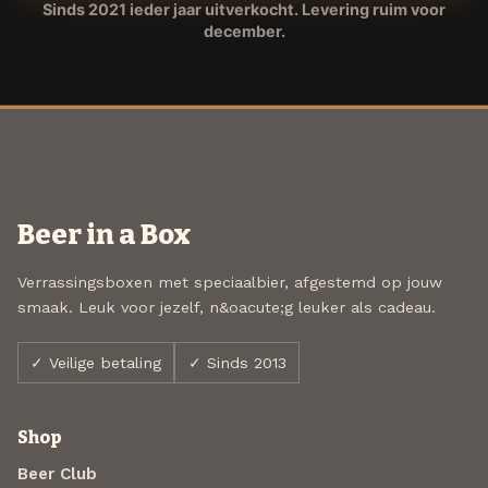
Sinds 2021 ieder jaar uitverkocht. Levering ruim voor
december.
Beer in a Box
Verrassingsboxen met speciaalbier, afgestemd op jouw
smaak. Leuk voor jezelf, n&oacute;g leuker als cadeau.
✓ Veilige betaling
✓ Sinds 2013
Shop
Beer Club