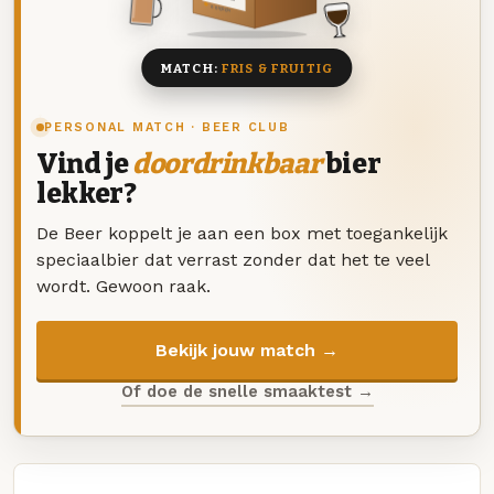
8 BIEREN
MATCH:
FRIS & FRUITIG
PERSONAL MATCH · BEER CLUB
Vind je
doordrinkbaar
bier
lekker?
De Beer koppelt je aan een box met toegankelijk
speciaalbier dat verrast zonder dat het te veel
wordt. Gewoon raak.
Bekijk jouw match →
Of doe de snelle smaaktest →