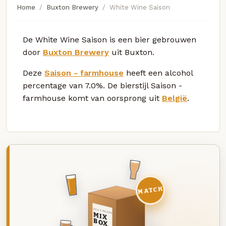
Home
Buxton Brewery
White Wine Saison
De White Wine Saison is een bier gebrouwen
door
Buxton Brewery
uit Buxton.
Deze
Saison - farmhouse
heeft een alcohol
percentage van 7.0%. De bierstijl Saison -
farmhouse komt van oorsprong uit
België
.
MATCH
DEZE MAAND
MIX
BOX