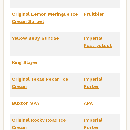
Original Lemon Meringue Ice
Fruitbier
Cream Sorbet
Yellow Belly Sundae
Imperial
Pastrystout
King Slayer
Original Texas Pecan Ice
Imperial
Cream
Porter
Buxton SPA
APA
Original Rocky Road Ice
Imperial
Cream
Porter