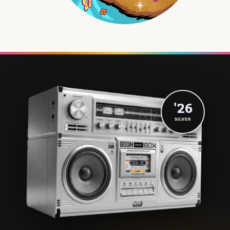
'26
SILVER