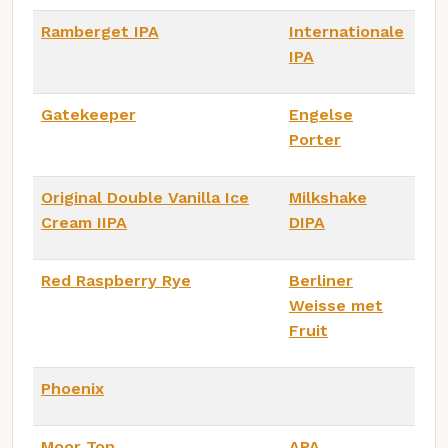
Ramberget IPA
Internationale
IPA
Gatekeeper
Engelse
Porter
Original Double Vanilla Ice
Milkshake
Cream IIPA
DIPA
Red Raspberry Rye
Berliner
Weisse met
Fruit
Phoenix
Moor Top
APA