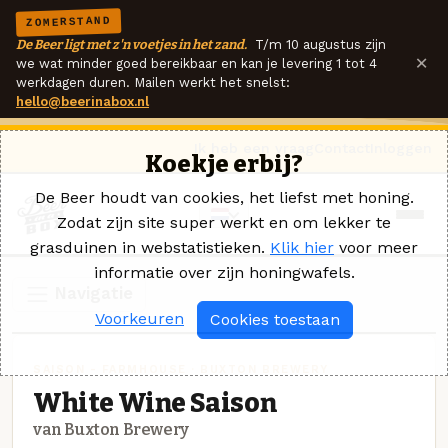
ZOMERSTAND
De Beer ligt met z'n voetjes in het zand.
T/m 10 augustus zijn
×
we wat minder goed bereikbaar en kan je levering 1 tot 4
werkdagen duren. Mailen werkt het snelst:
hello@beerinabox.nl
Ik heb een vraag
Contact
Inloggen
Koekje erbij?
De Beer houdt van cookies, het liefst met honing.
Zodat zijn site super werkt en om lekker te
grasduinen in webstatistieken.
Klik hier
voor meer
informatie over zijn honingwafels.
Navigatie
Voorkeuren
Cookies toestaan
SAISON - FARMHOUSE · BUXTON BREWERY
White Wine Saison
van Buxton Brewery