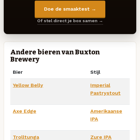
Doe de smaaktest →
Of stel direct je box samen →
Andere bieren van Buxton
Brewery
Bier
Stijl
Yellow Belly
Imperial
Pastrystout
Axe Edge
Amerikaanse
IPA
Trolltunga
Zure IPA