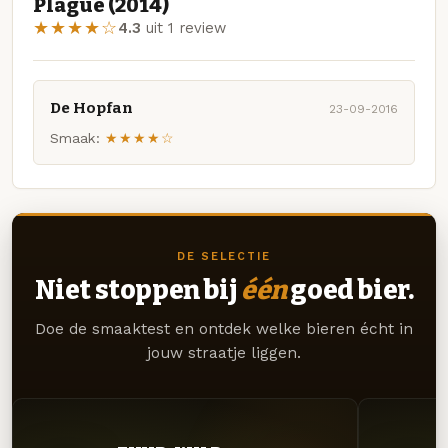
Plague (2014)
★★★★☆
4.3
uit 1 review
De Hopfan
23-09-2016
Smaak:
★★★★☆
DE SELECTIE
Niet stoppen bij
één
goed bier.
Doe de smaaktest en ontdek welke bieren écht in
jouw straatje liggen.