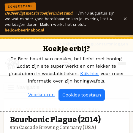
ZOMERSTAND
De Beer ligt met z'n voetjes in het zand.
T/m 10 augustus zijn
×
we wat minder goed bereikbaar en kan je levering 1 tot 4
werkdagen duren. Mailen werkt het snelst:
hello@beerinabox.nl
Ik heb een vraag
Contact
Inloggen
Koekje erbij?
De Beer houdt van cookies, het liefst met honing.
Zodat zijn site super werkt en om lekker te
grasduinen in webstatistieken.
Klik hier
voor meer
informatie over zijn honingwafels.
Navigatie
Voorkeuren
Cookies toestaan
SOUR · CASCADE BREWING COMPANY (USA)
Bourbonic Plague (2014)
van Cascade Brewing Company (USA)