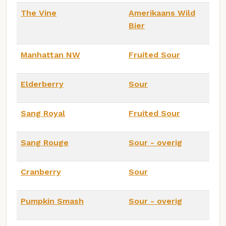
The Vine
Amerikaans Wild
Bier
Manhattan NW
Fruited Sour
Elderberry
Sour
Sang Royal
Fruited Sour
Sang Rouge
Sour - overig
Cranberry
Sour
Pumpkin Smash
Sour - overig