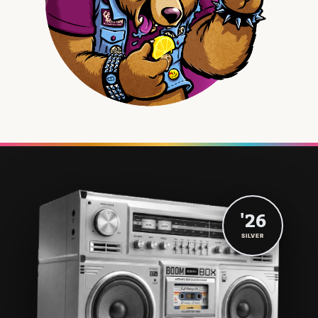
'26
SILVER