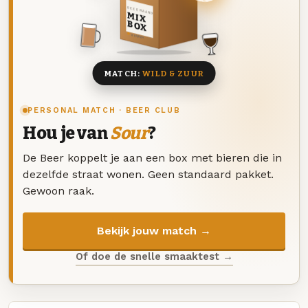
DEZE MAAND
MIX
BOX
8 BIEREN
MATCH:
WILD & ZUUR
PERSONAL MATCH · BEER CLUB
Hou je van
Sour
?
De Beer koppelt je aan een box met bieren die in
dezelfde straat wonen. Geen standaard pakket.
Gewoon raak.
Bekijk jouw match →
Of doe de snelle smaaktest →