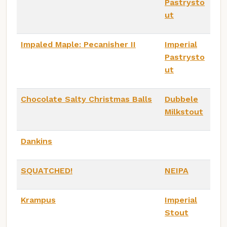
Pastrysto
ut
Impaled Maple: Pecanisher II
Imperial
Pastrysto
ut
Chocolate Salty Christmas Balls
Dubbele
Milkstout
Dankins
SQUATCHED!
NEIPA
Krampus
Imperial
Stout