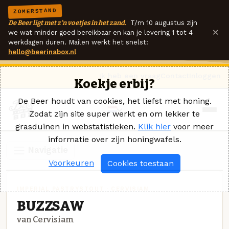
ZOMERSTAND
De Beer ligt met z'n voetjes in het zand.
T/m 10 augustus zijn
×
we wat minder goed bereikbaar en kan je levering 1 tot 4
werkdagen duren. Mailen werkt het snelst:
hello@beerinabox.nl
Ik heb een vraag
Contact
Inloggen
Koekje erbij?
De Beer houdt van cookies, het liefst met honing.
Zodat zijn site super werkt en om lekker te
grasduinen in webstatistieken.
Klik hier
voor meer
informatie over zijn honingwafels.
Navigatie
Voorkeuren
Cookies toestaan
IMPERIAL PASTRYSTOUT · CERVISIAM
BUZZSAW
van Cervisiam