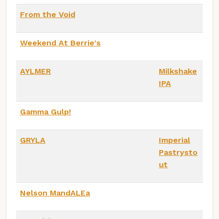
From the Void
Weekend At Berrie's
AYLMER
Milkshake
IPA
Gamma Gulp!
GRYLA
Imperial
Pastrysto
ut
Nelson MandALEa