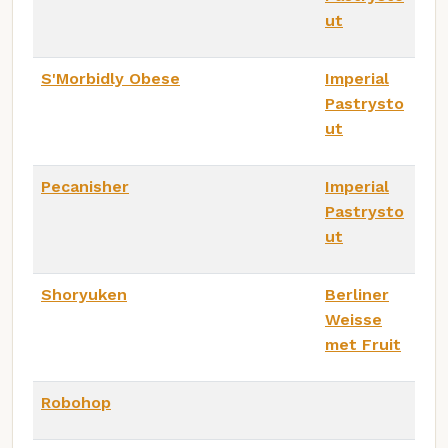
ut
S'Morbidly Obese
Imperial
Pastrysto
ut
Pecanisher
Imperial
Pastrysto
ut
Shoryuken
Berliner
Weisse
met Fruit
Robohop