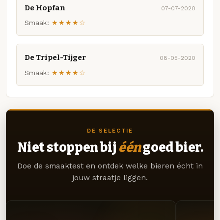
De Hopfan
07-07-2020
Smaak:
★★★★☆
De Tripel-Tijger
08-05-2020
Smaak:
★★★★☆
DE SELECTIE
Niet stoppen bij
één
goed bier.
Doe de smaaktest en ontdek welke bieren écht in
jouw straatje liggen.