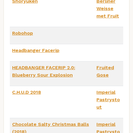
Shoryuken
Berliner
Weisse
met Fruit
Robohop
Headbanger Facerip
HEADBANGER FACERIP 2.0:
Fruited
Blueberry Sour Explosion
Gose
C.H.U.D 2018
Imperial
Pastrysto
ut
Chocolate Salty Christmas Balls
Imperial
(2018)
Pastrysto