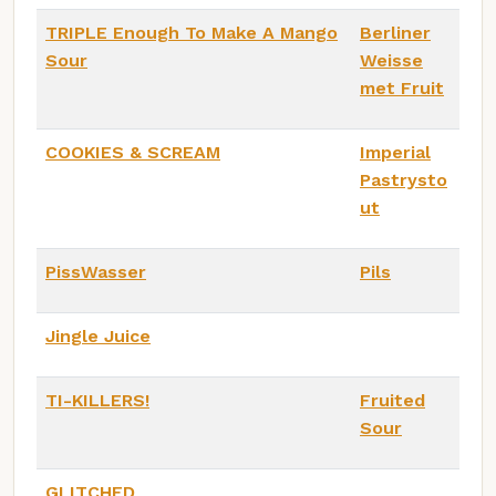
TRIPLE Enough To Make A Mango
Berliner
Sour
Weisse
met Fruit
COOKIES & SCREAM
Imperial
Pastrysto
ut
PissWasser
Pils
Jingle Juice
TI-KILLERS!
Fruited
Sour
GLITCHED