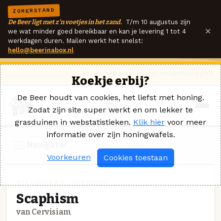
ZOMERSTAND
De Beer ligt met z'n voetjes in het zand.
T/m 10 augustus zijn
×
we wat minder goed bereikbaar en kan je levering 1 tot 4
werkdagen duren. Mailen werkt het snelst:
hello@beerinabox.nl
Ik heb een vraag
Contact
Inloggen
Koekje erbij?
De Beer houdt van cookies, het liefst met honing.
Zodat zijn site super werkt en om lekker te
grasduinen in webstatistieken.
Klik hier
voor meer
informatie over zijn honingwafels.
Navigatie
Voorkeuren
Cookies toestaan
SPECIAALBIER · CERVISIAM
Scaphism
van Cervisiam