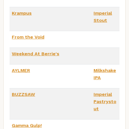
Krampus
Imperial
Stout
From the Void
Weekend At Berrie's
AYLMER
Milkshake
IPA
BUZZSAW
Imperial
Pastrysto
ut
Gamma Gulp!