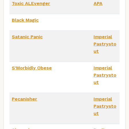
Toxic ALEvenger
APA
Black Magic
Satanic Panic
Imperial
Pastrysto
ut
S'Morbidly Obese
Imperial
Pastrysto
ut
Pecanisher
Imperial
Pastrysto
ut