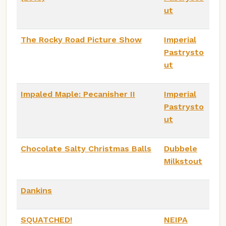
ut
The Rocky Road Picture Show
Imperial
Pastrysto
ut
Impaled Maple: Pecanisher II
Imperial
Pastrysto
ut
Chocolate Salty Christmas Balls
Dubbele
Milkstout
Dankins
SQUATCHED!
NEIPA