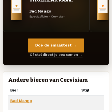
UITGEKIEND. RAAK.
Bad Mango
Speciaalbier · Cervisiam
Doe de smaaktest →
Of stel direct je box samen →
Andere bieren van Cervisiam
Bier
Stijl
Bad Mango