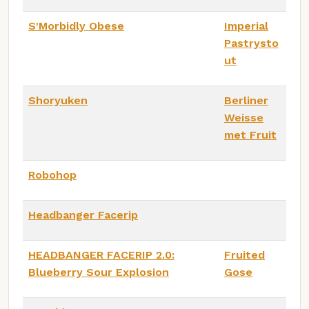
S'Morbidly Obese
Imperial
Pastrysto
ut
Shoryuken
Berliner
Weisse
met Fruit
Robohop
Headbanger Facerip
HEADBANGER FACERIP 2.0:
Fruited
Blueberry Sour Explosion
Gose