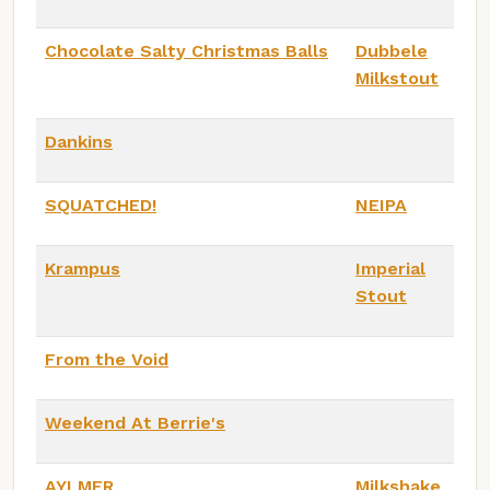
Chocolate Salty Christmas Balls
Dubbele
Milkstout
Dankins
SQUATCHED!
NEIPA
Krampus
Imperial
Stout
From the Void
Weekend At Berrie's
AYLMER
Milkshake