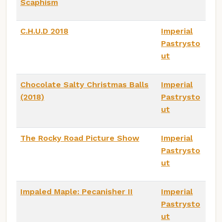
Scaphism
C.H.U.D 2018
Imperial
Pastrysto
ut
Chocolate Salty Christmas Balls
Imperial
(2018)
Pastrysto
ut
The Rocky Road Picture Show
Imperial
Pastrysto
ut
Impaled Maple: Pecanisher II
Imperial
Pastrysto
ut