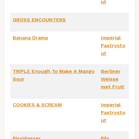
ut
GROSS ENCOUNTERS
Banana Drama
Imperial
Pastrysto
ut
TRIPLE Enough To Make A Mango
Berliner
Sour
Weisse
met Fruit
COOKIES & SCREAM
Imperial
Pastrysto
ut
PissWasser
Pils