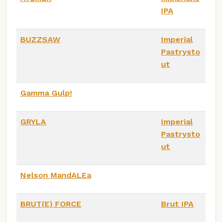
IPA
BUZZSAW
Imperial
Pastrysto
ut
Gamma Gulp!
GRYLA
Imperial
Pastrysto
ut
Nelson MandALEa
BRUT(E) FORCE
Brut IPA