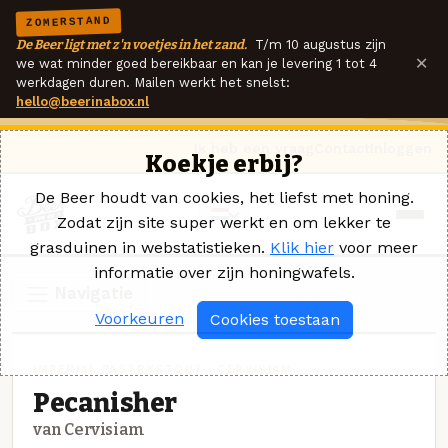
ZOMERSTAND
De Beer ligt met z'n voetjes in het zand.
T/m 10 augustus zijn
×
we wat minder goed bereikbaar en kan je levering 1 tot 4
werkdagen duren. Mailen werkt het snelst:
hello@beerinabox.nl
Ik heb een vraag
Contact
Inloggen
Koekje erbij?
De Beer houdt van cookies, het liefst met honing.
Zodat zijn site super werkt en om lekker te
grasduinen in webstatistieken.
Klik hier
voor meer
informatie over zijn honingwafels.
Navigatie
Voorkeuren
Cookies toestaan
IMPERIAL PASTRYSTOUT · CERVISIAM
Pecanisher
van Cervisiam