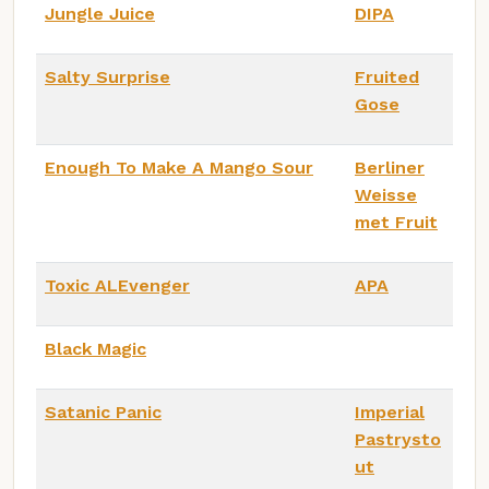
Jungle Juice
DIPA
Salty Surprise
Fruited
Gose
Enough To Make A Mango Sour
Berliner
Weisse
met Fruit
Toxic ALEvenger
APA
Black Magic
Satanic Panic
Imperial
Pastrysto
ut