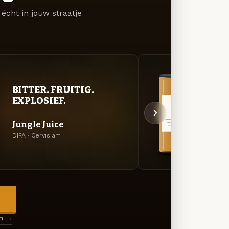
écht in jouw straatje
BITTER. FRUITIG.
VER
EXPLOSIEF.
UIT
Jungle Juice
Salt
DIPA · Cervisiam
Fruite
→
en →