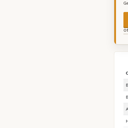
G
O
B