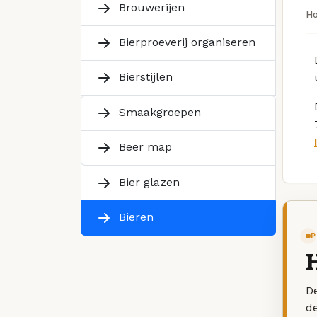
Brouwerijen
H
Bierproeverij organiseren
Bierstijlen
Smaakgroepen
Beer map
Bier glazen
Bieren
P
De
d