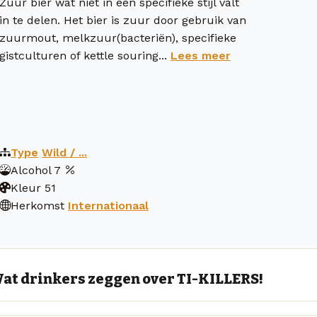
Zuur bier wat niet in een specifieke stijl valt
in te delen. Het bier is zuur door gebruik van
zuurmout, melkzuur(bacteriën), specifieke
gistculturen of kettle souring...
Lees meer
Type
Wild / ...
Alcohol
7
Kleur
51
Herkomst
Internationaal
at drinkers zeggen over TI-KILLERS!