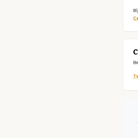
Bi
C
C
Be
Tw