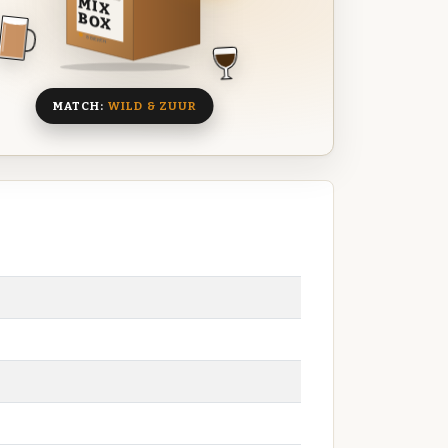
MIX
BOX
8 BIEREN
MATCH:
WILD & ZUUR