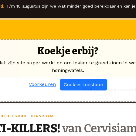
d.
T/m 10 augustus zijn we wat minder goed bereikbaar en kan je 
Koekje erbij?
dat zijn site super werkt en om lekker te grasduinen in we
honingwafels.
Voorkeuren
Cookies toestaan
Stel jouw box samen
UITED SOUR · CERVISIAM
TI-KILLERS!
van Cervisia