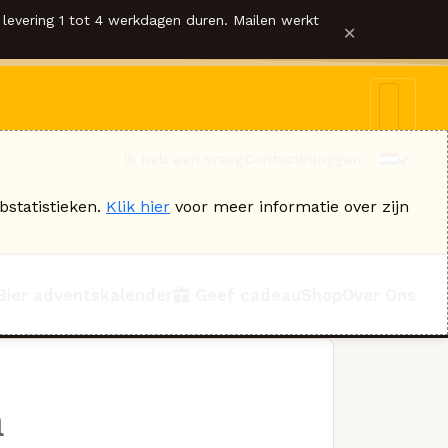
levering 1 tot 4 werkdagen duren. Mailen werkt
×
Ik heb een vraag
Contact
Inloggen
bstatistieken.
Klik hier
voor meer informatie over zijn
Bier adventskalender
Geef cadeau
Shop
Over Ons
m