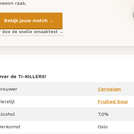
ewoon raak.
Bekijk jouw match →
f doe de snelle smaaktest →
Over de TI-KILLERS!
Brouwer
Cervisiam
ierstijl
Fruited Sour
Alcohol
7.0%
Herkomst
Oslo