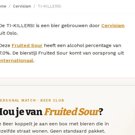
ome
Cervisiam
TI-KILLERS!
De TI-KILLERS! is een bier gebrouwen door
Cervisiam
uit Oslo.
Deze
Fruited Sour
heeft een alcohol percentage van
7.0%. De bierstijl Fruited Sour komt van oorsprong uit
Internationaal
.
ERSONAL MATCH · BEER CLUB
Hou je van
Fruited Sour
?
 Beer koppelt je aan een box met bieren die in
ezelfde straat wonen. Geen standaard pakket.