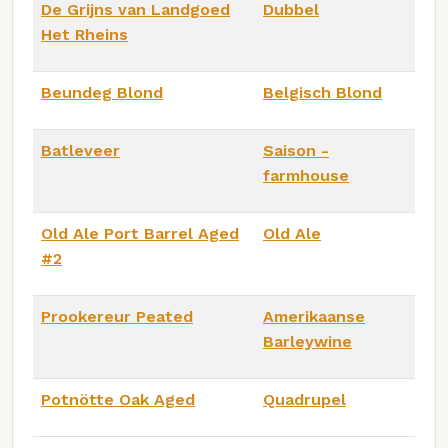
De Grijns van Landgoed
Dubbel
Het Rheins
Beundeg Blond
Belgisch Blond
Batleveer
Saison -
farmhouse
Old Ale Port Barrel Aged
Old Ale
#2
Prookereur Peated
Amerikaanse
Barleywine
Potnötte Oak Aged
Quadrupel