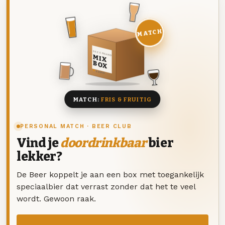
MATCH
DEZE MAAND
MIX
BOX
8 BIEREN
MATCH:
FRIS & FRUITIG
PERSONAL MATCH · BEER CLUB
Vind je
doordrinkbaar
bier
lekker?
De Beer koppelt je aan een box met toegankelijk
speciaalbier dat verrast zonder dat het te veel
wordt. Gewoon raak.