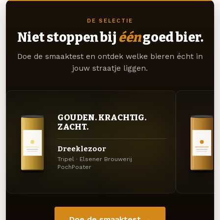
DE SELECTIE
Niet stoppen bij
één
goed bier.
Doe de smaaktest en ontdek welke bieren écht in
jouw straatje liggen.
GOUDEN. KRACHTIG.
ZACHT.
Dreeklezoor
Tripel · Elsener Brouwerij
PochPoater
Doe de smaaktest →