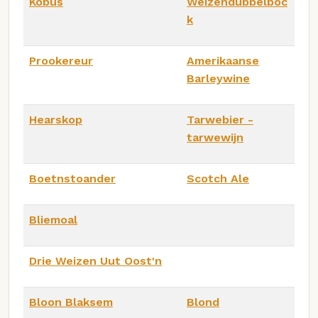
Kobus
Weizendubbelboc
k
Prookereur
Amerikaanse
Barleywine
Hearskop
Tarwebier -
tarwewijn
Boetnstoander
Scotch Ale
Bliemoal
Drie Weizen Uut Oost'n
Bloon Blaksem
Blond