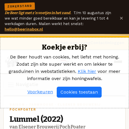
ZOMERSTAND
De Beer ligt met z'n voetjes in het zand.
T/m 10 augustus zijn
×
we wat minder goed bereikbaar en kan je levering 1 tot 4
werkdagen duren. Mailen werkt het snelst:
hello@beerinabox.nl
Ik heb een vraag
Contact
Inloggen
Koekje erbij?
De Beer houdt van cookies, het liefst met honing.
Zodat zijn site super werkt en om lekker te
grasduinen in webstatistieken.
Klik hier
voor meer
informatie over zijn honingwafels.
Navigatie
Voorkeuren
Cookies toestaan
SAISON - FARMHOUSE · ELSENER BROUWERIJ
POCHPOATER
Lummel (2022)
van Elsener Brouwerij PochPoater