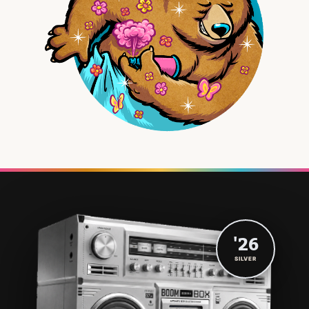
'26
SILVER