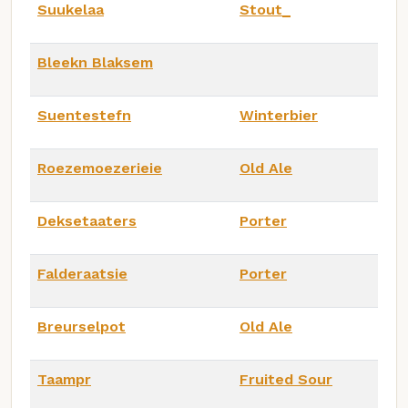
Suukelaa
Stout_
Bleekn Blaksem
Suentestefn
Winterbier
Roezemoezerieie
Old Ale
Deksetaaters
Porter
Falderaatsie
Porter
Breurselpot
Old Ale
Taampr
Fruited Sour