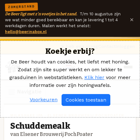
ZOMERSTAND
De Beer ligt met z'n voetjes in het zand.
T/m 10 augustus zijn
×
we wat minder goed bereikbaar en kan je levering 1 tot 4
werkdagen duren. Mailen werkt het snelst:
hello@beerinabox.nl
Ik heb een vraag
Contact
Inloggen
Koekje erbij?
De Beer houdt van cookies, het liefst met honing.
Zodat zijn site super werkt en om lekker te
grasduinen in webstatistieken.
Klik hier
voor meer
informatie over zijn honingwafels.
Navigatie
Voorkeuren
Cookies toestaan
MILKSHAKE IPA · ELSENER BROUWERIJ POCHPOATER
Schuddemealk
van Elsener Brouwerij PochPoater