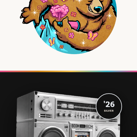
'26
SILVER