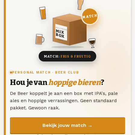
MATCH
DEZE MAAND
MIX
BOX
8 BIEREN
MATCH:
FRIS & FRUITIG
PERSONAL MATCH · BEER CLUB
Hou je van
hoppige bieren
?
De Beer koppelt je aan een box met IPA's, pale
ales en hoppige verrassingen. Geen standaard
pakket. Gewoon raak.
Bekijk jouw match →