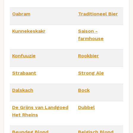
Oabram
Traditioneel Bier
Kunnekeskakr
Saison -
farmhouse
Konfuuzie
Rookbier
Strabaant
Strong Ale
Dalskach
Bock
De Grijns van Landgoed
Dubbel
Het Rheins
Beundeg Blond
Belgisch Blond