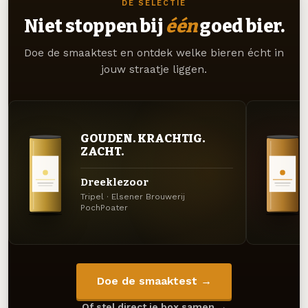
DE SELECTIE
Niet stoppen bij
één
goed bier.
Doe de smaaktest en ontdek welke bieren écht in
jouw straatje liggen.
GOUDEN. KRACHTIG.
ZACHT.
Dreeklezoor
Tripel · Elsener Brouwerij
PochPoater
Doe de smaaktest →
Of stel direct je box samen →