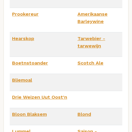
Prookereur
Amerikaanse
Barleywine
Hearskop
Tarwebier -
tarwewijn
Boetnstoander
Scotch Ale
Bliemoal
Drie Weizen Uut Oost'n
Bloon Blaksem
Blond
Lummel
Saison -