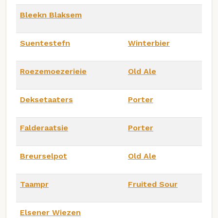
Bleekn Blaksem
Suentestefn
Winterbier
Roezemoezerieie
Old Ale
Deksetaaters
Porter
Falderaatsie
Porter
Breurselpot
Old Ale
Taampr
Fruited Sour
Elsener Wiezen