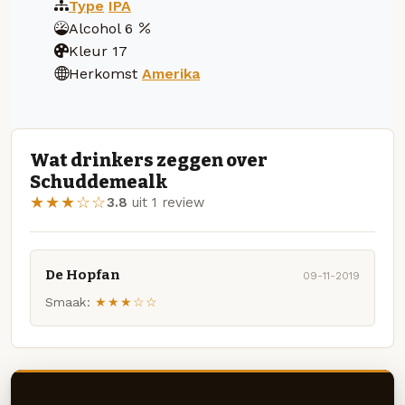
Type
IPA
Alcohol
6
Kleur
17
Herkomst
Amerika
Wat drinkers zeggen over
Schuddemealk
★★★☆☆
3.8
uit 1 review
De Hopfan
09-11-2019
Smaak:
★★★☆☆