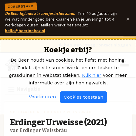
ZOMERSTAND
De Beer ligt met z'n voetjes in het zand.
T/m 10 augustus zijn
×
we wat minder goed bereikbaar en kan je levering 1 tot 4
werkdagen duren. Mailen werkt het snelst:
hello@beerinabox.nl
Ik heb een vraag
Contact
Inloggen
Koekje erbij?
De Beer houdt van cookies, het liefst met honing.
Zodat zijn site super werkt en om lekker te
grasduinen in webstatistieken.
Klik hier
voor meer
informatie over zijn honingwafels.
Navigatie
Voorkeuren
Cookies toestaan
SPECIAALBIER · ERDINGER WEISSBRÄU
Erdinger Urweisse (2021)
van Erdinger Weissbräu