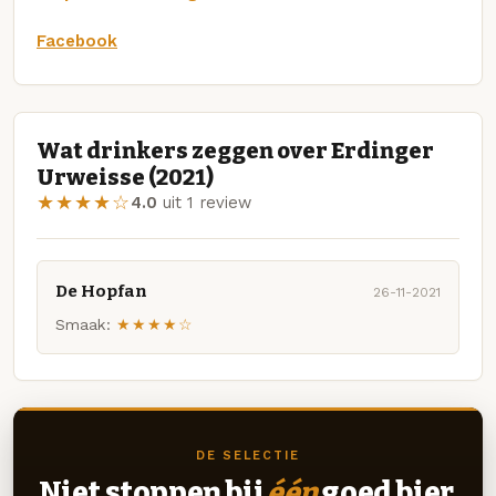
Facebook
Wat drinkers zeggen over Erdinger
Urweisse (2021)
★★★★☆
4.0
uit 1 review
De Hopfan
26-11-2021
Smaak:
★★★★☆
DE SELECTIE
Niet stoppen bij
één
goed bier.