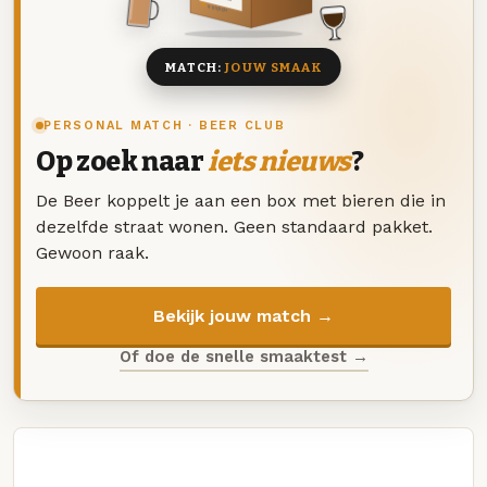
8 BIEREN
MATCH:
JOUW SMAAK
PERSONAL MATCH · BEER CLUB
Op zoek naar
iets nieuws
?
De Beer koppelt je aan een box met bieren die in
dezelfde straat wonen. Geen standaard pakket.
Gewoon raak.
Bekijk jouw match →
Of doe de snelle smaaktest →