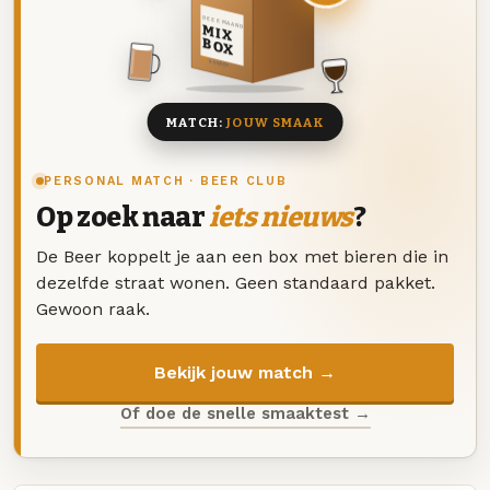
DEZE MAAND
MIX
BOX
8 BIEREN
MATCH:
JOUW SMAAK
PERSONAL MATCH · BEER CLUB
Op zoek naar
iets nieuws
?
De Beer koppelt je aan een box met bieren die in
dezelfde straat wonen. Geen standaard pakket.
Gewoon raak.
Bekijk jouw match →
Of doe de snelle smaaktest →