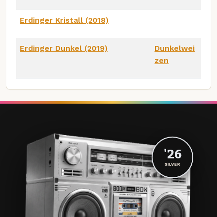
Erdinger Kristall (2018)
Erdinger Dunkel (2019)
Dunkelwei
zen
'26
SILVER