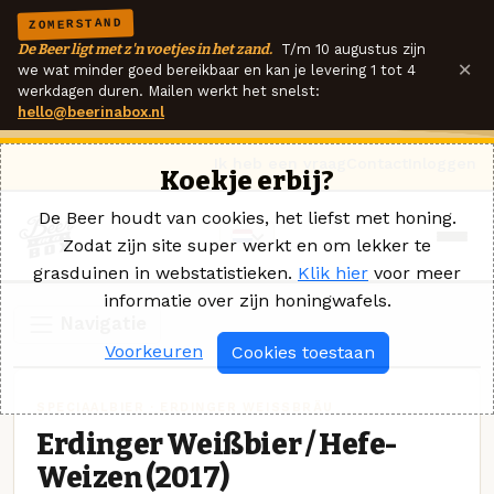
ZOMERSTAND
De Beer ligt met z'n voetjes in het zand.
T/m 10 augustus zijn
×
we wat minder goed bereikbaar en kan je levering 1 tot 4
werkdagen duren. Mailen werkt het snelst:
hello@beerinabox.nl
Ik heb een vraag
Contact
Inloggen
Koekje erbij?
De Beer houdt van cookies, het liefst met honing.
Zodat zijn site super werkt en om lekker te
grasduinen in webstatistieken.
Klik hier
voor meer
informatie over zijn honingwafels.
Navigatie
Voorkeuren
Cookies toestaan
SPECIAALBIER · ERDINGER WEISSBRÄU
Erdinger Weißbier / Hefe-
Weizen (2017)