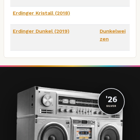
Erdinger Kristall (2018)
Erdinger Dunkel (2019)
Dunkelwei
zen
'26
SILVER