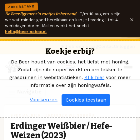
ZOMERSTAND
De Beer ligt met z'n voetjes in het zand.
T/m 10 augustus zijn
×
we wat minder goed bereikbaar en kan je levering 1 tot 4
werkdagen duren. Mailen werkt het snelst:
hello@beerinabox.nl
Ik heb een vraag
Contact
Inloggen
Koekje erbij?
De Beer houdt van cookies, het liefst met honing.
Zodat zijn site super werkt en om lekker te
grasduinen in webstatistieken.
Klik hier
voor meer
informatie over zijn honingwafels.
Navigatie
Voorkeuren
Cookies toestaan
SPECIAALBIER · ERDINGER WEISSBRÄU
Erdinger Weißbier / Hefe-
Weizen (2023)