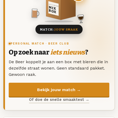
DEZE MAAND
MIX
BOX
8 BIEREN
MATCH:
JOUW SMAAK
PERSONAL MATCH · BEER CLUB
Op zoek naar
iets nieuws
?
De Beer koppelt je aan een box met bieren die in
dezelfde straat wonen. Geen standaard pakket.
Gewoon raak.
Bekijk jouw match →
Of doe de snelle smaaktest →