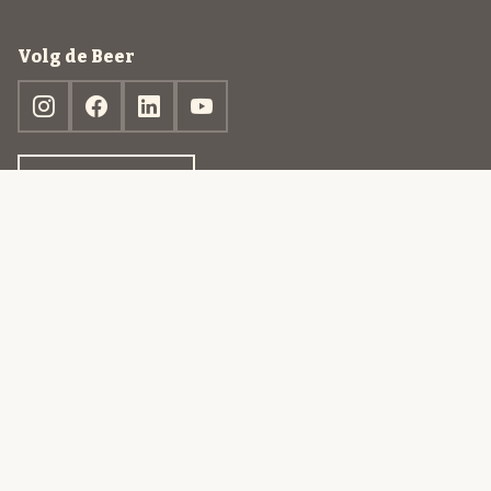
Volg de Beer
Ontdek jouw box
© 2013-2026 Beer in a Box BV