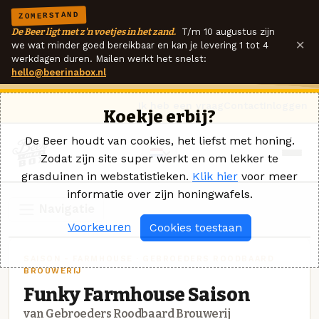
ZOMERSTAND
De Beer ligt met z'n voetjes in het zand.
T/m 10 augustus zijn
×
we wat minder goed bereikbaar en kan je levering 1 tot 4
werkdagen duren. Mailen werkt het snelst:
hello@beerinabox.nl
Ik heb een vraag
Contact
Inloggen
Koekje erbij?
De Beer houdt van cookies, het liefst met honing.
Zodat zijn site super werkt en om lekker te
grasduinen in webstatistieken.
Klik hier
voor meer
informatie over zijn honingwafels.
Navigatie
Voorkeuren
Cookies toestaan
SAISON - FARMHOUSE · GEBROEDERS ROODBAARD
BROUWERIJ
Funky Farmhouse Saison
van Gebroeders Roodbaard Brouwerij