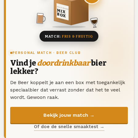
DEZE MAAND
MIX
BOX
8 BIEREN
MATCH:
FRIS & FRUITIG
PERSONAL MATCH · BEER CLUB
Vind je
doordrinkbaar
bier
lekker?
De Beer koppelt je aan een box met toegankelijk
speciaalbier dat verrast zonder dat het te veel
wordt. Gewoon raak.
Bekijk jouw match →
Of doe de snelle smaaktest →