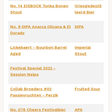
No. 14 EISBOCK Tonka Bonen
Vriesgedestil
Stout
leerd Bier
No. 9 DIPA Azacca Olicana & El
DIPA
Dorado
Lickebaert - Bourbon Barrel
Imperial
Aged
Stout
Festival Special 2022 -
Session Neipa
Collab Broeders #02
Fruited Sour
Passievruchten - Perzik
No. 076 Cheers Festivalbier
APA