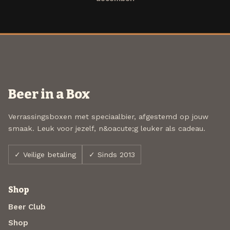
Beer in a Box
Verrassingsboxen met speciaalbier, afgestemd op jouw
smaak. Leuk voor jezelf, n&oacute;g leuker als cadeau.
✓ Veilige betaling
✓ Sinds 2013
Shop
Beer Club
Shop