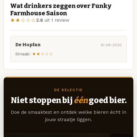
Wat drinkers zeggen over Funky
Farmhouse Saison
★★☆☆☆
2.8
uit 1 review
De Hopfan
15-08-2020
Smaak:
★★☆☆☆
DE SELECTIE
Niet stoppen bij
één
goed bier.
Doe de smaaktest en ontdek welke bieren écht in
jouw straatje liggen.