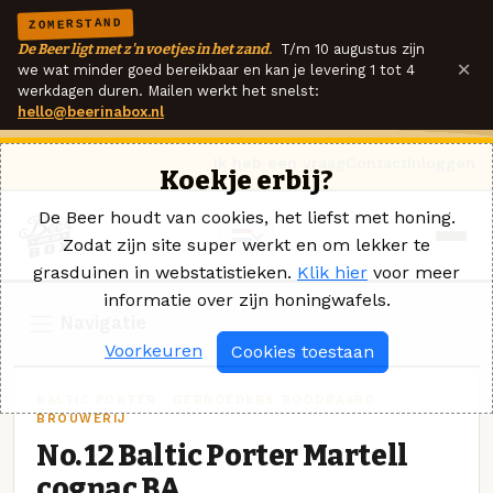
ZOMERSTAND
De Beer ligt met z'n voetjes in het zand.
T/m 10 augustus zijn
×
we wat minder goed bereikbaar en kan je levering 1 tot 4
werkdagen duren. Mailen werkt het snelst:
hello@beerinabox.nl
Ik heb een vraag
Contact
Inloggen
Koekje erbij?
De Beer houdt van cookies, het liefst met honing.
Zodat zijn site super werkt en om lekker te
grasduinen in webstatistieken.
Klik hier
voor meer
informatie over zijn honingwafels.
Navigatie
Voorkeuren
Cookies toestaan
BALTIC PORTER · GEBROEDERS ROODBAARD
BROUWERIJ
No. 12 Baltic Porter Martell
cognac BA