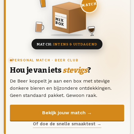
MATCH
DEZE MAAND
MIX
BOX
8 BIEREN
MATCH:
INTENS & UITDAGEND
PERSONAL MATCH · BEER CLUB
Hou je van iets
stevigs
?
De Beer koppelt je aan een box met stevige
donkere bieren en bijzondere ontdekkingen.
Geen standaard pakket. Gewoon raak.
Bekijk jouw match →
Of doe de snelle smaaktest →