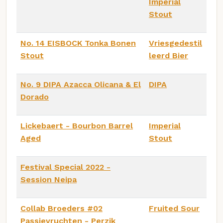
Imperial
Stout
No. 14 EISBOCK Tonka Bonen
Vriesgedestil
Stout
leerd Bier
No. 9 DIPA Azacca Olicana & El
DIPA
Dorado
Lickebaert - Bourbon Barrel
Imperial
Aged
Stout
Festival Special 2022 -
Session Neipa
Collab Broeders #02
Fruited Sour
Passievruchten - Perzik