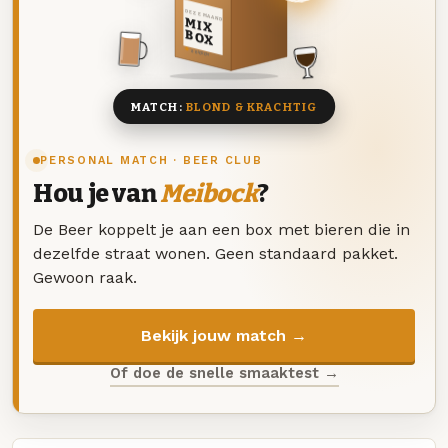
DEZE MAAND
MIX
BOX
8 BIEREN
MATCH:
BLOND & KRACHTIG
PERSONAL MATCH · BEER CLUB
Hou je van
Meibock
?
De Beer koppelt je aan een box met bieren die in
dezelfde straat wonen. Geen standaard pakket.
Gewoon raak.
Bekijk jouw match →
Of doe de snelle smaaktest →