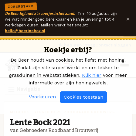
ZOMERSTAND
De Beer ligt met z'n voetjes in het zand.
T/m 10 augustus zijn
×
we wat minder goed bereikbaar en kan je levering 1 tot 4
werkdagen duren. Mailen werkt het snelst:
hello@beerinabox.nl
Ik heb een vraag
Contact
Inloggen
Koekje erbij?
De Beer houdt van cookies, het liefst met honing.
Zodat zijn site super werkt en om lekker te
grasduinen in webstatistieken.
Klik hier
voor meer
informatie over zijn honingwafels.
Navigatie
Voorkeuren
Cookies toestaan
MEIBOCK · GEBROEDERS ROODBAARD BROUWERIJ
Lente Bock 2021
van Gebroeders Roodbaard Brouwerij