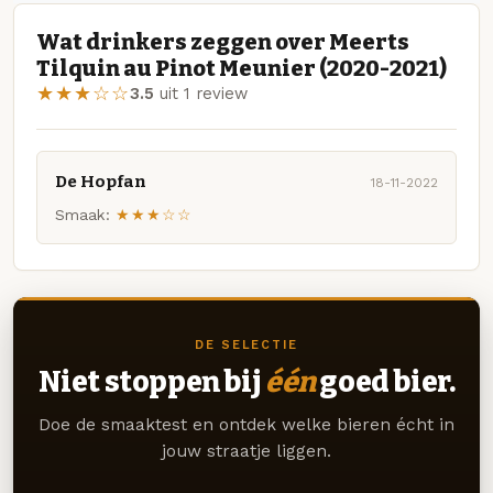
Wat drinkers zeggen over Meerts
Tilquin au Pinot Meunier (2020-2021)
★★★☆☆
3.5
uit 1 review
De Hopfan
18-11-2022
Smaak:
★★★☆☆
DE SELECTIE
Niet stoppen bij
één
goed bier.
Doe de smaaktest en ontdek welke bieren écht in
jouw straatje liggen.