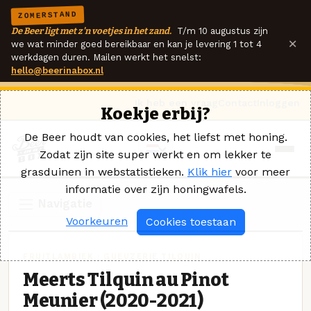
ZOMERSTAND
De Beer ligt met z'n voetjes in het zand.
T/m 10 augustus zijn
×
we wat minder goed bereikbaar en kan je levering 1 tot 4
werkdagen duren. Mailen werkt het snelst:
hello@beerinabox.nl
Ik heb een vraag
Contact
Inloggen
Koekje erbij?
De Beer houdt van cookies, het liefst met honing.
Zodat zijn site super werkt en om lekker te
grasduinen in webstatistieken.
Klik hier
voor meer
informatie over zijn honingwafels.
Navigatie
Voorkeuren
Cookies toestaan
FRUITLAMBIEK · GUEUZERIE TILQUIN
Meerts Tilquin au Pinot
Meunier (2020-2021)