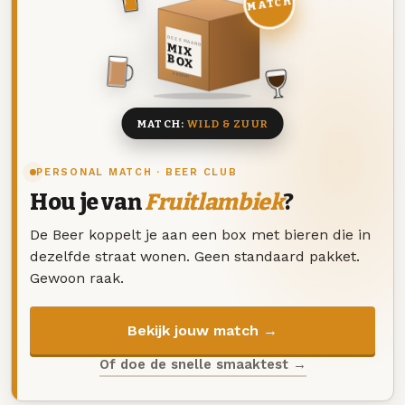
MATCH
DEZE MAAND
MIX
BOX
8 BIEREN
MATCH:
WILD & ZUUR
PERSONAL MATCH · BEER CLUB
Hou je van
Fruitlambiek
?
De Beer koppelt je aan een box met bieren die in
dezelfde straat wonen. Geen standaard pakket.
Gewoon raak.
Bekijk jouw match →
Of doe de snelle smaaktest →