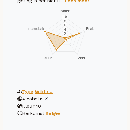
gisting is het bier li...
Lees meer
Type
Wild / ...
Alcohol
6
Kleur
10
Herkomst
België