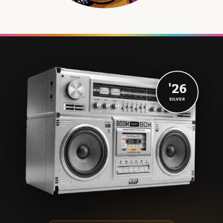
'26
SILVER