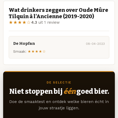
Wat drinkers zeggen over Oude Mûre
Tilquin à l'Ancienne (2019-2020)
★★★★☆
4.3
uit 1 review
De Hopfan
08-04-2023
Smaak:
★★★★☆
DE SELECTIE
Niet stoppen bij
één
goed bier.
Doe de smaaktest en ontdek welke bieren écht in
jouw straatje liggen.