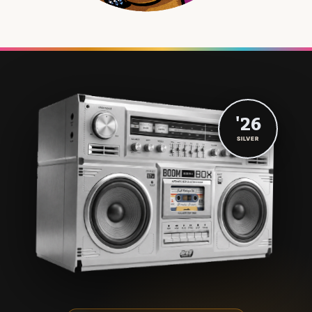
'26
SILVER