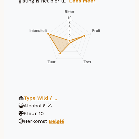
gisting is het bier li...
Lees meer
Type
Wild / ...
Alcohol
6
Kleur
10
Herkomst
België