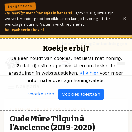
ZOMERSTAND
De Beer ligt met z'n voetjes in het zand.
T/m 10 augustus zijn
×
we wat minder goed bereikbaar en kan je levering 1 tot 4
werkdagen duren. Mailen werkt het snelst:
hello@beerinabox.nl
Ik heb een vraag
Contact
Inloggen
Koekje erbij?
De Beer houdt van cookies, het liefst met honing.
Zodat zijn site super werkt en om lekker te
grasduinen in webstatistieken.
Klik hier
voor meer
informatie over zijn honingwafels.
Navigatie
Voorkeuren
Cookies toestaan
FRUITLAMBIEK · GUEUZERIE TILQUIN
Oude Mûre Tilquin à
l'Ancienne (2019-2020)