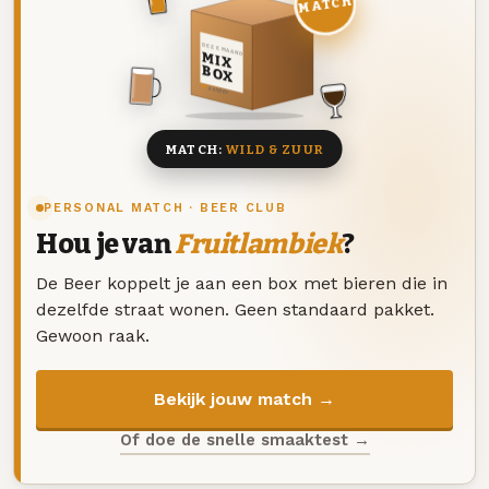
MATCH
DEZE MAAND
MIX
BOX
8 BIEREN
MATCH:
WILD & ZUUR
PERSONAL MATCH · BEER CLUB
Hou je van
Fruitlambiek
?
De Beer koppelt je aan een box met bieren die in
dezelfde straat wonen. Geen standaard pakket.
Gewoon raak.
Bekijk jouw match →
Of doe de snelle smaaktest →