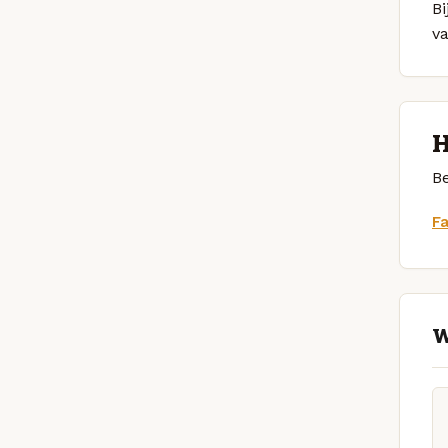
Bi
v
H
Be
F
W