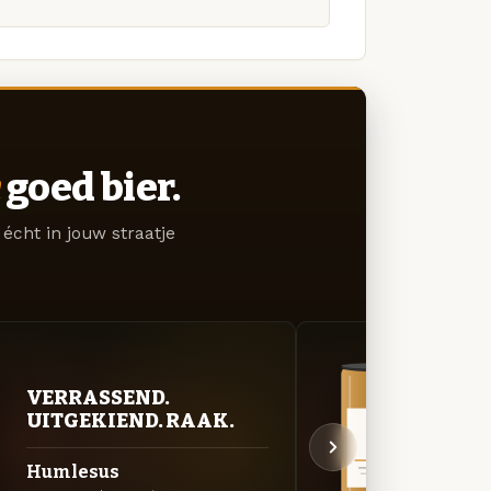
goed bier.
écht in jouw straatje
VERRASSEND.
VER
UITGEKIEND. RAAK.
UIT
Humlesus
Nor