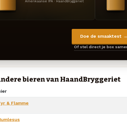
Amerikaanse IPA · HaandBryggeriet
Doe de smaaktest 
Of stel direct je box sam
ndere bieren van HaandBryggeriet
ier
Fyr & Flamme
Humlesus