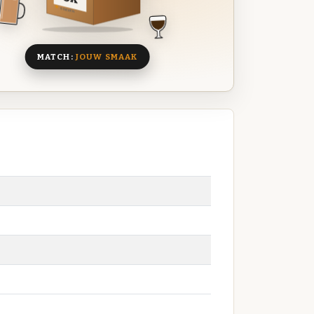
8 BIEREN
MATCH:
JOUW SMAAK