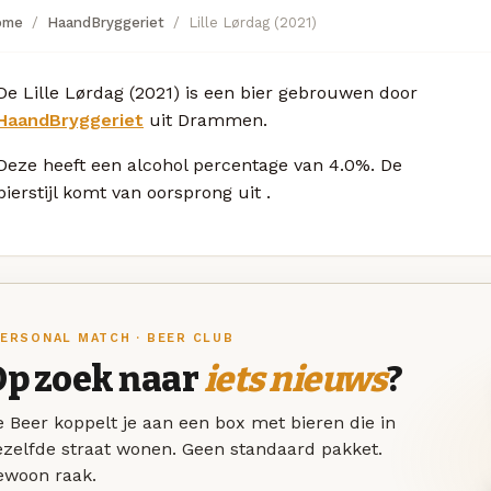
ome
HaandBryggeriet
Lille Lørdag (2021)
De Lille Lørdag (2021) is een bier gebrouwen door
HaandBryggeriet
uit Drammen.
Deze
heeft een alcohol percentage van 4.0%. De
bierstijl komt van oorsprong uit
.
ERSONAL MATCH · BEER CLUB
Op zoek naar
iets nieuws
?
 Beer koppelt je aan een box met bieren die in
ezelfde straat wonen. Geen standaard pakket.
ewoon raak.