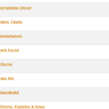
Norwegian Wood
Odins Tipple
Humlekanon
Dark Force
Inferno
Pale Ale
Haandbakk
Kittens, Puppies & Hops