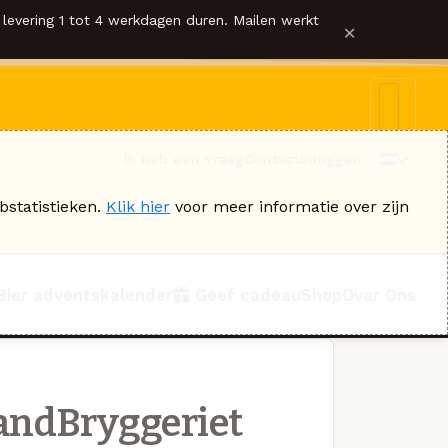
levering 1 tot 4 werkdagen duren. Mailen werkt
×
Ik heb een vraag
Contact
Inloggen
bstatistieken.
Klik hier
voor meer informatie over zijn
Bier adventskalender
Geef cadeau
Shop
Over Ons
andBryggeriet