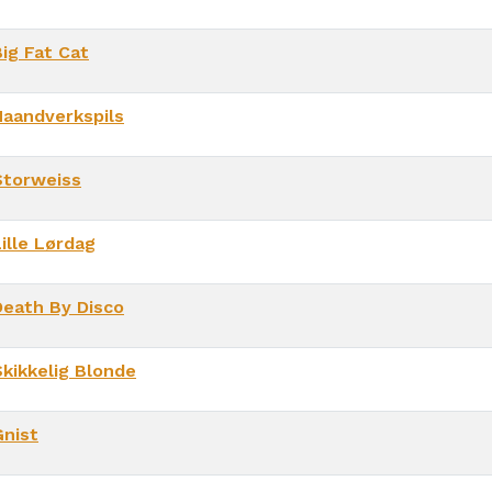
Big Fat Cat
Haandverkspils
Storweiss
ille Lørdag
Death By Disco
Skikkelig Blonde
Gnist