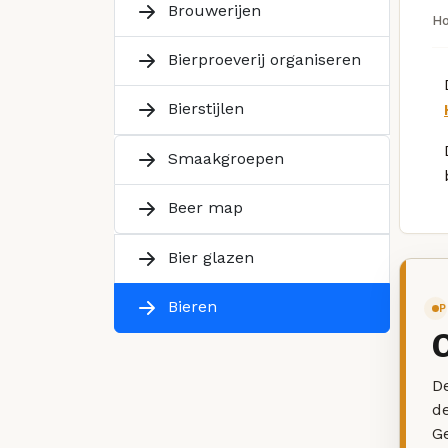
Brouwerijen
H
Bierproeverij organiseren
Bierstijlen
Smaakgroepen
Beer map
Bier glazen
Bieren
P
De
d
G