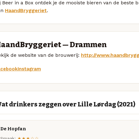
j Beer in a Box ontdek je de mooiste bieren van de beste b
an
HaandBryggeriet
.
aandBryggeriet — Drammen
kijk de website van de brouwerij:
http://www.haandbrygg
acebook
Instagram
at drinkers zeggen over Lille Lørdag (2021)
De Hopfan
Smaak:
★★★☆☆