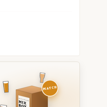
MATCH
DEZE MAAND
MIX
BOX