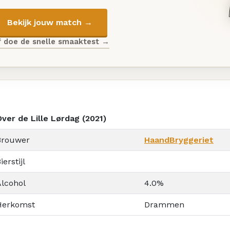
Bekijk jouw match →
f doe de snelle smaaktest →
ver de Lille Lørdag (2021)
Brouwer
HaandBryggeriet
ierstijl
Alcohol
4.0%
Herkomst
Drammen