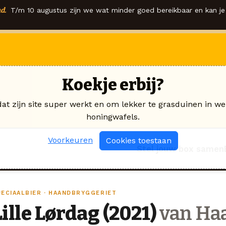
d.
T/m 10 augustus zijn we wat minder goed bereikbaar en kan je 
Koekje erbij?
dat zijn site super werkt en om lekker te grasduinen in we
honingwafels.
Voorkeuren
Cookies toestaan
Stel jouw box samen
PECIAALBIER · HAANDBRYGGERIET
Lille Lørdag (2021)
van Ha