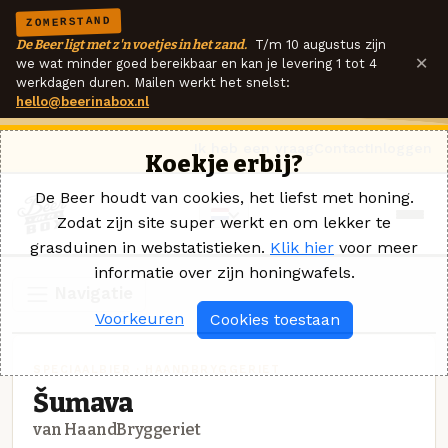
ZOMERSTAND
De Beer ligt met z'n voetjes in het zand.
T/m 10 augustus zijn
×
we wat minder goed bereikbaar en kan je levering 1 tot 4
werkdagen duren. Mailen werkt het snelst:
hello@beerinabox.nl
Ik heb een vraag
Contact
Inloggen
Koekje erbij?
De Beer houdt van cookies, het liefst met honing.
Zodat zijn site super werkt en om lekker te
grasduinen in webstatistieken.
Klik hier
voor meer
informatie over zijn honingwafels.
Navigatie
Voorkeuren
Cookies toestaan
SPECIAALBIER · HAANDBRYGGERIET
Šumava
van HaandBryggeriet