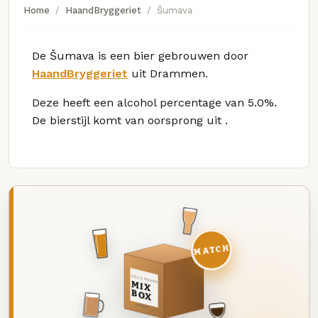
Home
HaandBryggeriet
Šumava
De Šumava is een bier gebrouwen door
HaandBryggeriet
uit Drammen.
Deze
heeft een alcohol percentage van 5.0%.
De bierstijl komt van oorsprong uit
.
MATCH
DEZE MAAND
MIX
BOX
8 BIEREN