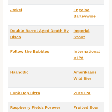
Jækel
Engelse
Barleywine
Double Barrel Aged Death By
Imperial
Disco
Stout
Follow the Bubbles
International
e IPA
HaandBic
Amerikaans
Wild Bier
Funk Hop Citra
Zure IPA
Raspberry Fields Forever
Fruited Sour