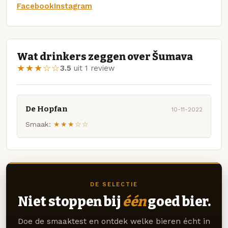
Facebook
Instagram
Wat drinkers zeggen over Šumava
★★★☆☆
3.5
uit 1 review
De Hopfan
10-11-2022
Smaak:
★★★☆☆
DE SELECTIE
Niet stoppen bij
één
goed bier.
Doe de smaaktest en ontdek welke bieren écht in