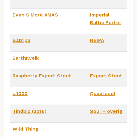
Even S'More XMAS
Imperial
Baltic Porter
Båtripa
NEIPA
EarthKveik
Raspberry Export Stout
Export Stout
#1000
Quadrupel
Tindbic (2016)
Sour - overig
Wild Thing