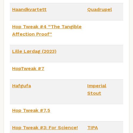
Haandkvartett
Quadrupel
Hop Tweak #4 “The Tangible
Affection Proof”
Lille Lørdag (2023)
HopTweak #7
Hafgufa
Imperial
Stout
Hop Tweak #7,5
Hop Tweak #3: For Science!
TIPA