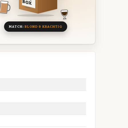
BOX
8 BIEREN
MATCH:
BLOND & KRACHTIG