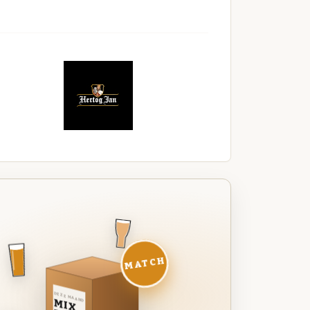
MATCH
DEZE MAAND
MIX