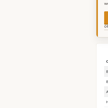
w
O
B