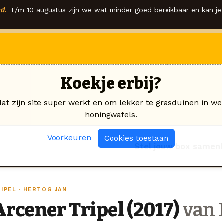
d.
T/m 10 augustus zijn we wat minder goed bereikbaar en kan je 
Koekje erbij?
dat zijn site super werkt en om lekker te grasduinen in we
honingwafels.
Voorkeuren
Cookies toestaan
Stel jouw box samen
IPEL · HERTOG JAN
Arcener Tripel (2017)
van 