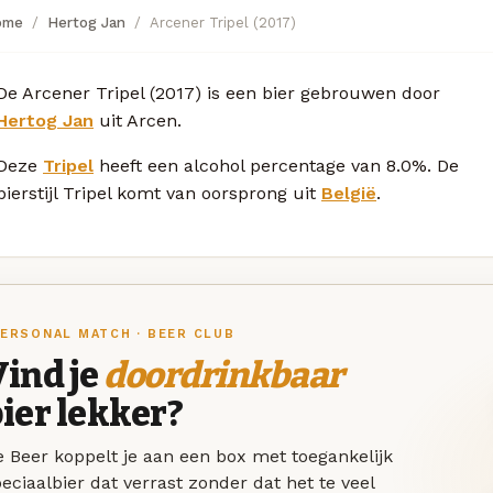
ome
Hertog Jan
Arcener Tripel (2017)
De Arcener Tripel (2017) is een bier gebrouwen door
Hertog Jan
uit Arcen.
Deze
Tripel
heeft een alcohol percentage van 8.0%. De
bierstijl Tripel komt van oorsprong uit
België
.
ERSONAL MATCH · BEER CLUB
ind je
doordrinkbaar
ier lekker?
 Beer koppelt je aan een box met toegankelijk
eciaalbier dat verrast zonder dat het te veel