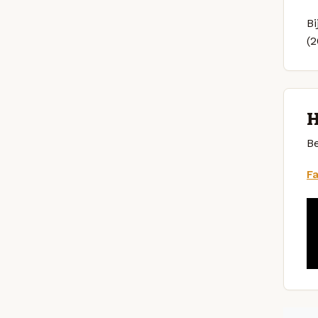
Bi
(
H
Be
F