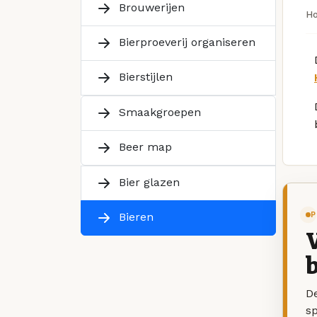
Brouwerijen
H
Bierproeverij organiseren
Bierstijlen
Smaakgroepen
Beer map
Bier glazen
P
Bieren
V
b
De
sp