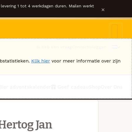
levering 1 tot 4 werkdagen duren. Mailen werkt
×
Ik heb een vraag
Contact
Inloggen
bstatistieken.
Klik hier
voor meer informatie over zijn
Bier adventskalender
Geef cadeau
Shop
Over Ons
Hertog Jan