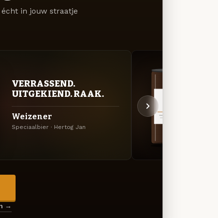
écht in jouw straatje
VERRASSEND.
DON
UITGEKIEND. RAAK.
DEC
Weizener
Gran
Speciaalbier · Hertog Jan
Barley
→
en →