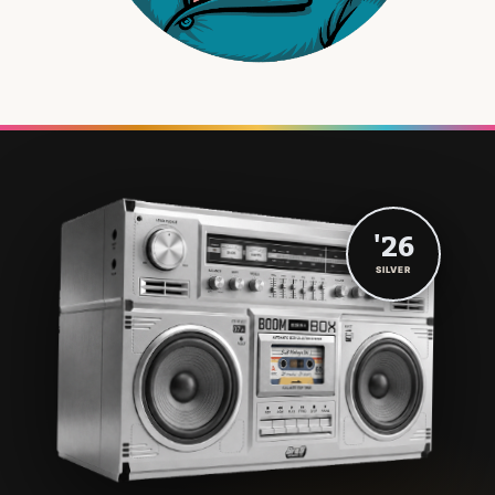
'26
SILVER