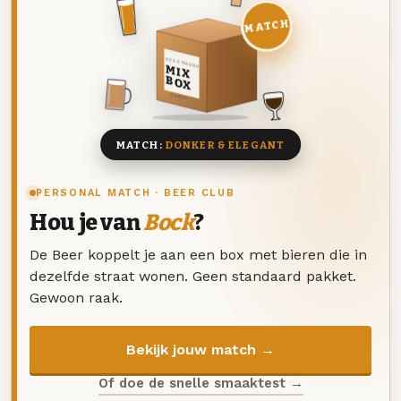
MATCH
DEZE MAAND
MIX
BOX
8 BIEREN
MATCH:
DONKER & ELEGANT
PERSONAL MATCH · BEER CLUB
Hou je van
Bock
?
De Beer koppelt je aan een box met bieren die in
dezelfde straat wonen. Geen standaard pakket.
Gewoon raak.
Bekijk jouw match →
Of doe de snelle smaaktest →