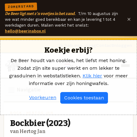
ZOMERSTAND
De Beer ligt met z'n voetjes in het zand.
T/m 10 augustus zijn
×
we wat minder goed bereikbaar en kan je levering 1 tot 4
werkdagen duren. Mailen werkt het snelst:
hello@beerinabox.nl
Ik heb een vraag
Contact
Inloggen
Koekje erbij?
De Beer houdt van cookies, het liefst met honing.
Zodat zijn site super werkt en om lekker te
grasduinen in webstatistieken.
Klik hier
voor meer
informatie over zijn honingwafels.
Navigatie
Voorkeuren
Cookies toestaan
BOCK · HERTOG JAN
Bockbier (2023)
van Hertog Jan