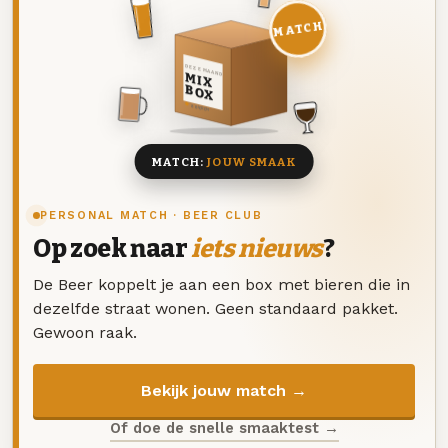
MATCH
DEZE MAAND
MIX
BOX
8 BIEREN
MATCH:
JOUW SMAAK
PERSONAL MATCH · BEER CLUB
Op zoek naar
iets nieuws
?
De Beer koppelt je aan een box met bieren die in
dezelfde straat wonen. Geen standaard pakket.
Gewoon raak.
Bekijk jouw match →
Of doe de snelle smaaktest →