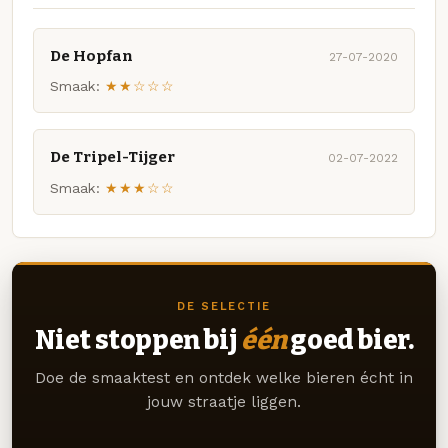
De Hopfan
27-07-2020
Smaak:
★★☆☆☆
De Tripel-Tijger
02-07-2022
Smaak:
★★★☆☆
DE SELECTIE
Niet stoppen bij
één
goed bier.
Doe de smaaktest en ontdek welke bieren écht in
jouw straatje liggen.