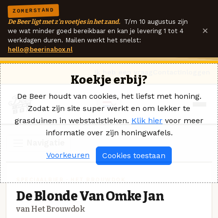
ZOMERSTAND
De Beer ligt met z'n voetjes in het zand.
T/m 10 augustus zijn
×
we wat minder goed bereikbaar en kan je levering 1 tot 4
werkdagen duren. Mailen werkt het snelst:
hello@beerinabox.nl
Ik heb een vraag
Contact
Inloggen
Koekje erbij?
De Beer houdt van cookies, het liefst met honing.
Zodat zijn site super werkt en om lekker te
grasduinen in webstatistieken.
Klik hier
voor meer
informatie over zijn honingwafels.
Navigatie
Voorkeuren
Cookies toestaan
SPECIAALBIER · HET BROUWDOK
De Blonde Van Omke Jan
van Het Brouwdok