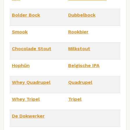
Bolder Bock
Dubbelbock
Smook
Rookbier
Chocolade Stout
Milkstout
Hophûn
Belgische IPA
Whey Quadrupel
Quadrupel
Whey Tripel
Tripel
De Dokwerker