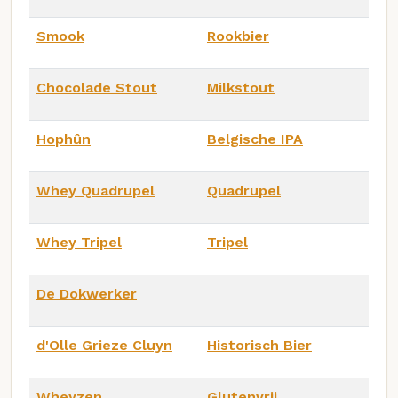
Smook
Rookbier
Chocolade Stout
Milkstout
Hophûn
Belgische IPA
Whey Quadrupel
Quadrupel
Whey Tripel
Tripel
De Dokwerker
d'Olle Grieze Cluyn
Historisch Bier
Wheyzen
Glutenvrij