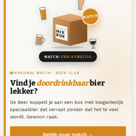
MATCH
DEZE MAAND
MIX
BOX
8 BIEREN
MATCH:
FRIS & FRUITIG
PERSONAL MATCH · BEER CLUB
Vind je
doordrinkbaar
bier
lekker?
De Beer koppelt je aan een box met toegankelijk
speciaalbier dat verrast zonder dat het te veel
wordt. Gewoon raak.
Bekijk jouw match →