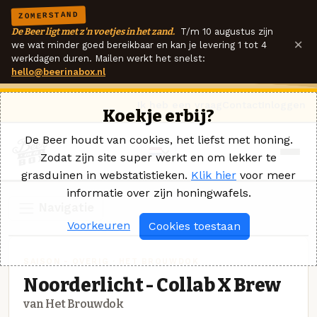
ZOMERSTAND
De Beer ligt met z'n voetjes in het zand.
T/m 10 augustus zijn
×
we wat minder goed bereikbaar en kan je levering 1 tot 4
werkdagen duren. Mailen werkt het snelst:
hello@beerinabox.nl
Ik heb een vraag
Contact
Inloggen
Koekje erbij?
De Beer houdt van cookies, het liefst met honing.
Zodat zijn site super werkt en om lekker te
grasduinen in webstatistieken.
Klik hier
voor meer
informatie over zijn honingwafels.
Navigatie
Voorkeuren
Cookies toestaan
SAISON - OVERIG · HET BROUWDOK
Noorderlicht - Collab X Brew
van Het Brouwdok