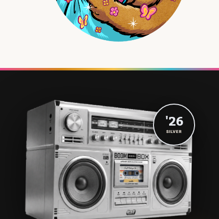
'26
SILVER