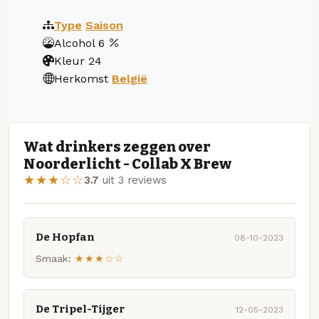
Type
Saison
Alcohol
6
Kleur
24
Herkomst
België
Wat drinkers zeggen over
Noorderlicht - Collab X Brew
★★★☆☆
3.7
uit 3 reviews
De Hopfan
08-10-2023
Smaak:
★★★☆☆
De Tripel-Tijger
12-05-2023