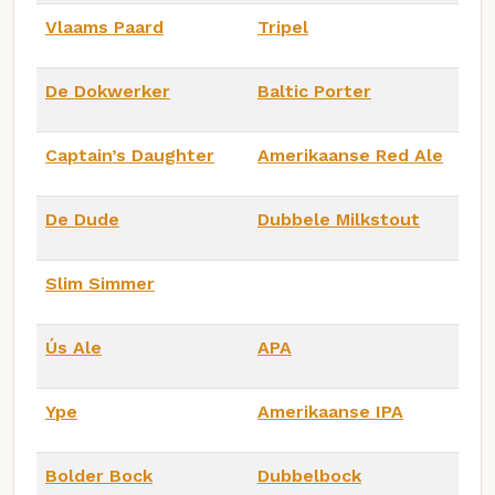
Vlaams Paard
Tripel
De Dokwerker
Baltic Porter
Captain’s Daughter
Amerikaanse Red Ale
De Dude
Dubbele Milkstout
Slim Simmer
Ús Ale
APA
Ype
Amerikaanse IPA
Bolder Bock
Dubbelbock