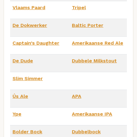
Vlaams Paard
Tripel
De Dokwerker
Baltic Porter
Captain’s Daughter
Amerikaanse Red Ale
De Dude
Dubbele Milkstout
Slim Simmer
Ús Ale
APA
Ype
Amerikaanse IPA
Bolder Bock
Dubbelbock