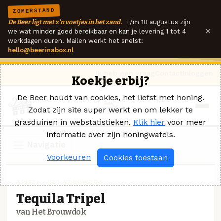
ZOMERSTAND
De Beer ligt met z'n voetjes in het zand.
T/m 10 augustus zijn
×
we wat minder goed bereikbaar en kan je levering 1 tot 4
werkdagen duren. Mailen werkt het snelst:
hello@beerinabox.nl
Ik heb een vraag
Contact
Inloggen
Koekje erbij?
De Beer houdt van cookies, het liefst met honing.
Zodat zijn site super werkt en om lekker te
grasduinen in webstatistieken.
Klik hier
voor meer
informatie over zijn honingwafels.
Navigatie
Voorkeuren
Cookies toestaan
TRIPEL · HET BROUWDOK
Tequila Tripel
van Het Brouwdok