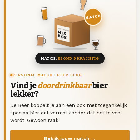
MATCH
DEZE MAAND
MIX
BOX
8 BIEREN
MATCH:
BLOND & KRACHTIG
PERSONAL MATCH · BEER CLUB
Vind je
doordrinkbaar
bier
lekker?
De Beer koppelt je aan een box met toegankelijk
speciaalbier dat verrast zonder dat het te veel
wordt. Gewoon raak.
Bekijk jouw match →