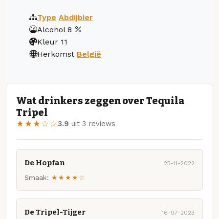
Type
Abdijbier
Alcohol
8
Kleur
11
Herkomst
België
Wat drinkers zeggen over Tequila
Tripel
★★★☆☆
3.9
uit 3 reviews
De Hopfan
25-11-2022
Smaak:
★★★★☆
De Tripel-Tijger
16-07-2023