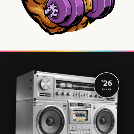
'26
SILVER