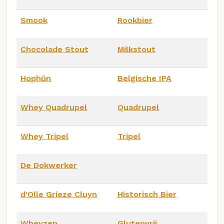
Smook
Rookbier
Chocolade Stout
Milkstout
Hophûn
Belgische IPA
Whey Quadrupel
Quadrupel
Whey Tripel
Tripel
De Dokwerker
d'Olle Grieze Cluyn
Historisch Bier
Wheyzen
Glutenvrij