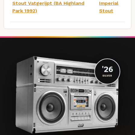
Stout Vatgerijpt (BA Highland
Imperial
Park 1992)
Stout
'26
SILVER