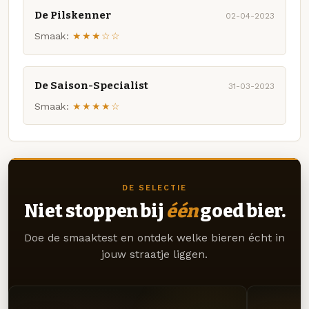
De Pilskenner
02-04-2023
Smaak:
★★★☆☆
De Saison-Specialist
31-03-2023
Smaak:
★★★★☆
DE SELECTIE
Niet stoppen bij
één
goed bier.
Doe de smaaktest en ontdek welke bieren écht in
jouw straatje liggen.