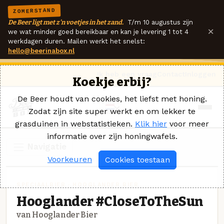
ZOMERSTAND
De Beer ligt met z'n voetjes in het zand.
T/m 10 augustus zijn
×
we wat minder goed bereikbaar en kan je levering 1 tot 4
werkdagen duren. Mailen werkt het snelst:
hello@beerinabox.nl
Ik heb een vraag
Contact
Inloggen
Koekje erbij?
De Beer houdt van cookies, het liefst met honing.
Zodat zijn site super werkt en om lekker te
grasduinen in webstatistieken.
Klik hier
voor meer
informatie over zijn honingwafels.
Navigatie
Voorkeuren
Cookies toestaan
SPECIAALBIER · HOOGLANDER BIER
Hooglander #CloseToTheSun
van Hooglander Bier