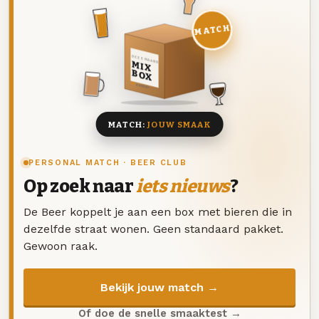
MATCH
DEZE MAAND
MIX
BOX
8 BIEREN
MATCH:
JOUW SMAAK
PERSONAL MATCH · BEER CLUB
Op zoek naar
iets nieuws
?
De Beer koppelt je aan een box met bieren die in
dezelfde straat wonen. Geen standaard pakket.
Gewoon raak.
Bekijk jouw match →
Of doe de snelle smaaktest →