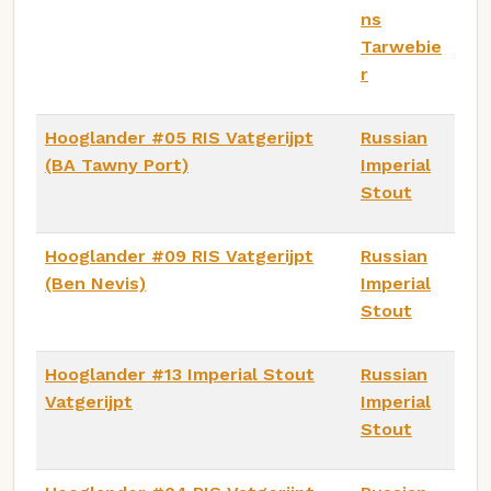
ns
Tarwebie
r
Hooglander #05 RIS Vatgerijpt
Russian
(BA Tawny Port)
Imperial
Stout
Hooglander #09 RIS Vatgerijpt
Russian
(Ben Nevis)
Imperial
Stout
Hooglander #13 Imperial Stout
Russian
Vatgerijpt
Imperial
Stout