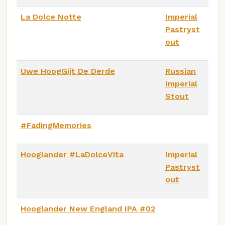
La Dolce Notte
Imperial
Pastryst
out
Uwe HoogGijt De Derde
Russian
Imperial
Stout
#FadingMemories
Hooglander #LaDolceVita
Imperial
Pastryst
out
Hooglander New England IPA #02