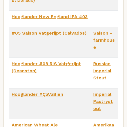
El Dorado)
Hooglander New England IPA #03
#05 Saison Vatgerijpt (Calvados)
Saison -
farmhous
e
Hooglander #08 RIS Vatgerijpt
Russian
(Deanston)
Imperial
Stout
Hooglander #ÇaVaBien
Imperial
Pastryst
out
American Wheat Ale
Amerikaa