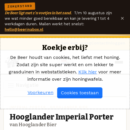
ZOMERSTAND
De Beer ligt met z'n voetjes in het zand.
T/m 10 augustus zijn
×
we wat minder goed bereikbaar en kan je levering 1 tot 4
werkdagen duren. Mailen werkt het snelst:
hello@beerinabox.nl
Ik heb een vraag
Contact
Inloggen
Koekje erbij?
De Beer houdt van cookies, het liefst met honing.
Zodat zijn site super werkt en om lekker te
grasduinen in webstatistieken.
Klik hier
voor meer
informatie over zijn honingwafels.
Navigatie
Voorkeuren
Cookies toestaan
IMPERIAL PORTER · HOOGLANDER BIER
Hooglander Imperial Porter
van Hooglander Bier