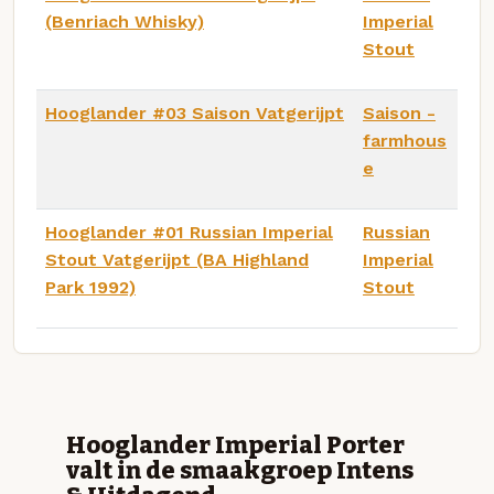
(Benriach Whisky)
Imperial
Stout
Hooglander #03 Saison Vatgerijpt
Saison -
farmhous
e
Hooglander #01 Russian Imperial
Russian
Stout Vatgerijpt (BA Highland
Imperial
Park 1992)
Stout
Hooglander Imperial Porter
valt in de smaakgroep Intens