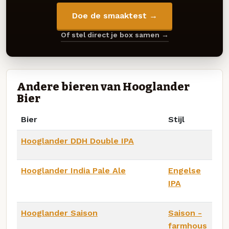
Doe de smaaktest →
Of stel direct je box samen →
Andere bieren van Hooglander
Bier
Bier
Stijl
Hooglander DDH Double IPA
Hooglander India Pale Ale
Engelse
IPA
Hooglander Saison
Saison -
farmhous