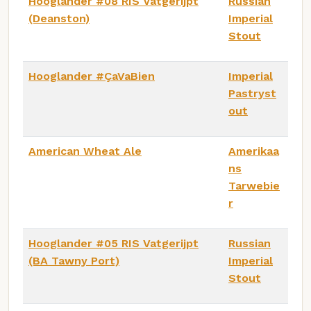
Hooglander #08 RIS Vatgerijpt
Russian
(Deanston)
Imperial
Stout
Hooglander #ÇaVaBien
Imperial
Pastryst
out
American Wheat Ale
Amerikaa
ns
Tarwebie
r
Hooglander #05 RIS Vatgerijpt
Russian
(BA Tawny Port)
Imperial
Stout