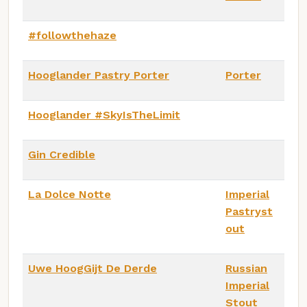
#followthehaze
Hooglander Pastry Porter
Porter
Hooglander #SkyIsTheLimit
Gin Credible
La Dolce Notte
Imperial
Pastryst
out
Uwe HoogGijt De Derde
Russian
Imperial
Stout