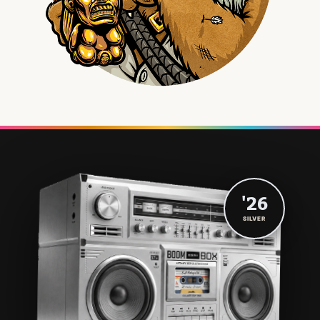
'26
SILVER