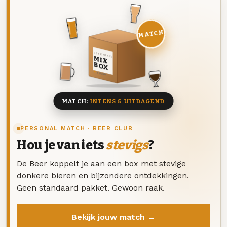
MATCH
DEZE MAAND
MIX
BOX
8 BIEREN
MATCH:
INTENS & UITDAGEND
PERSONAL MATCH · BEER CLUB
Hou je van iets
stevigs
?
De Beer koppelt je aan een box met stevige
donkere bieren en bijzondere ontdekkingen.
Geen standaard pakket. Gewoon raak.
Bekijk jouw match →